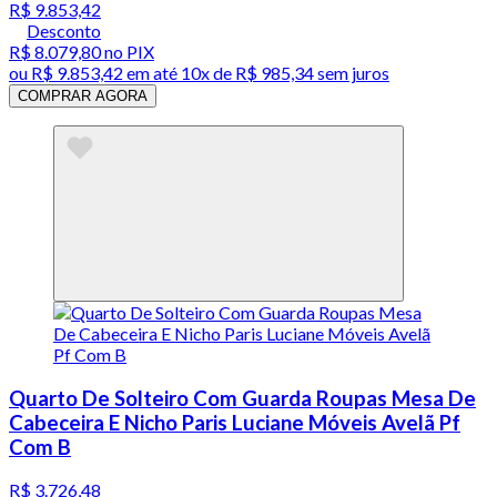
R$ 9.853,42
Desconto
R$ 8.079,80
no PIX
ou
R$ 9.853,42
em até
10x de R$ 985,34 sem juros
COMPRAR AGORA
Quarto De Solteiro Com Guarda Roupas Mesa De
Cabeceira E Nicho Paris Luciane Móveis Avelã Pf
Com B
R$ 3.726,48