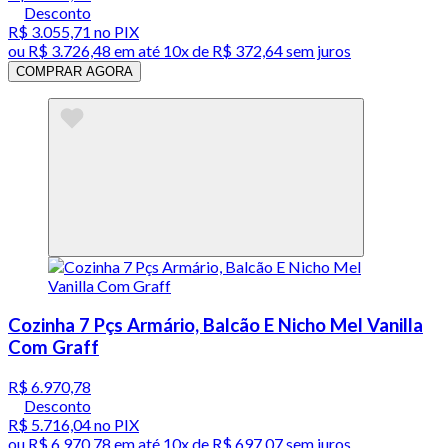
Desconto
R$ 3.055,71
no PIX
ou
R$ 3.726,48
em até
10x de R$ 372,64 sem juros
COMPRAR AGORA
Cozinha 7 Pçs Armário, Balcão E Nicho Mel Vanilla
Com Graff
R$ 6.970,78
Desconto
R$ 5.716,04
no PIX
ou
R$ 6.970,78
em até
10x de R$ 697,07 sem juros