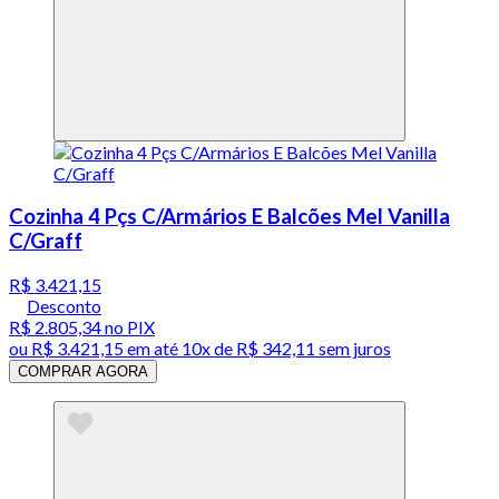
Cozinha 4 Pçs C/Armários E Balcões Mel Vanilla
C/Graff
R$ 3.421,15
Desconto
R$ 2.805,34
no PIX
ou
R$ 3.421,15
em até
10x de R$ 342,11 sem juros
COMPRAR AGORA