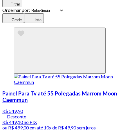
Filtrar
Ordernar por:
Grade
Lista
Painel Para Tv até 55 Polegadas Marrom Moon
Caemmun
R$ 549,90
Desconto
R$ 449,10
no PIX
ou
R$ 499,00
em até
10x de R$ 49,90 sem juros