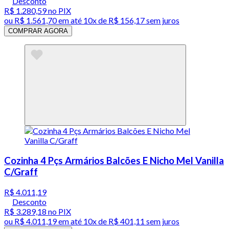
Desconto
R$ 1.280,59
no PIX
ou
R$ 1.561,70
em até
10x de R$ 156,17 sem juros
COMPRAR AGORA
Cozinha 4 Pçs Armários Balcões E Nicho Mel Vanilla
C/Graff
R$ 4.011,19
Desconto
R$ 3.289,18
no PIX
ou
R$ 4.011,19
em até
10x de R$ 401,11 sem juros