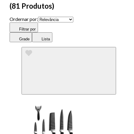
(
81 Produtos
)
Ordernar por:
Filtrar por
Grade
Lista