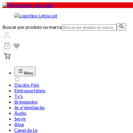
Buscar por produto ou marca
Menu
Dia dos Pais
Eletroportáteis
Tv's
Brinquedos
Ar e Ventilação
Áudio
Servir
Blog
Canal da Le