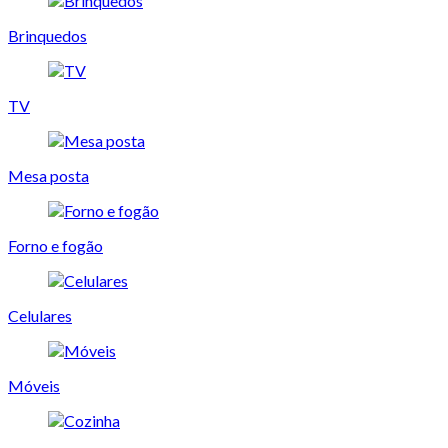
Brinquedos
TV
Mesa posta
Forno e fogão
Celulares
Móveis