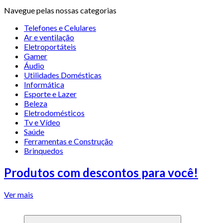
Navegue pelas nossas categorias
Telefones e Celulares
Ar e ventilação
Eletroportáteis
Gamer
Áudio
Utilidades Domésticas
Informática
Esporte e Lazer
Beleza
Eletrodomésticos
Tv e Vídeo
Saúde
Ferramentas e Construção
Brinquedos
Produtos com descontos para você!
Ver mais