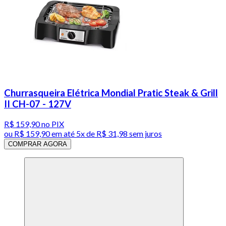
Churrasqueira Elétrica Mondial Pratic Steak & Grill
II CH-07 - 127V
R$ 159,90
no PIX
ou
R$ 159,90
em até
5x de R$ 31,98 sem juros
COMPRAR AGORA