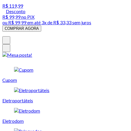
R$ 119,99
Desconto
R$ 99,99
no PIX
ou
R$ 99,99
em até
3x de R$ 33,33 sem juros
COMPRAR AGORA
Cupom
Eletroportáteis
Eletrodom