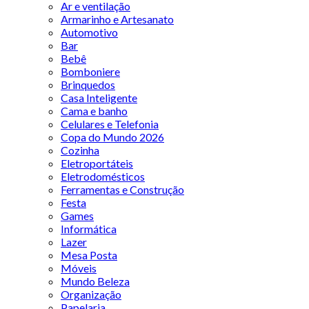
Ar e ventilação
Armarinho e Artesanato
Automotivo
Bar
Bebê
Bomboniere
Brinquedos
Casa Inteligente
Cama e banho
Celulares e Telefonia
Copa do Mundo 2026
Cozinha
Eletroportáteis
Eletrodomésticos
Ferramentas e Construção
Festa
Games
Informática
Lazer
Mesa Posta
Móveis
Mundo Beleza
Organização
Papelaria