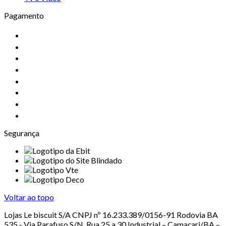
Pagamento
Segurança
Voltar ao topo
Lojas Le biscuit S/A CNPJ nº 16.233.389/0156-91 Rodovia BA
535 - Via Parafuso S/N, Rua 25 a 30 Industrial – Camaçari/BA –