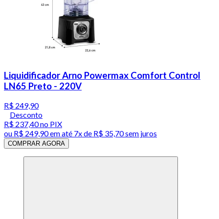
Liquidificador Arno Powermax Comfort Control
LN65 Preto - 220V
R$ 249,90
Desconto
R$ 237,40
no PIX
ou
R$ 249,90
em até
7x de R$ 35,70 sem juros
COMPRAR AGORA