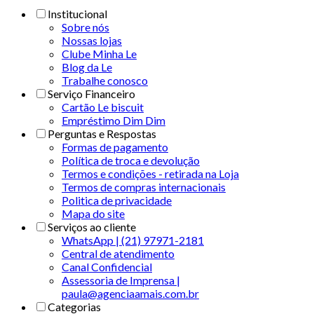
Institucional
Sobre nós
Nossas lojas
Clube Minha Le
Blog da Le
Trabalhe conosco
Serviço Financeiro
Cartão Le biscuit
Empréstimo Dim Dim
Perguntas e Respostas
Formas de pagamento
Política de troca e devolução
Termos e condições - retirada na Loja
Termos de compras internacionais
Politica de privacidade
Mapa do site
Serviços ao cliente
WhatsApp | (21) 97971-2181
Central de atendimento
Canal Confidencial
Assessoria de Imprensa |
paula@agenciaamais.com.br
Categorias