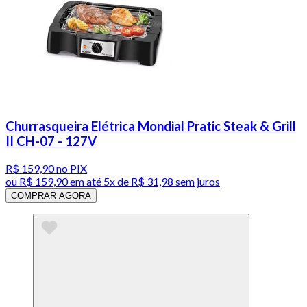
Churrasqueira Elétrica Mondial Pratic Steak & Grill
II CH-07 - 127V
R$ 159,90
no PIX
ou
R$ 159,90
em até
5x de R$ 31,98 sem juros
COMPRAR AGORA