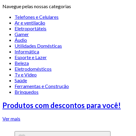
Navegue pelas nossas categorias
Telefones e Celulares
Ar e ventilação
Eletroportáteis
Gamer
Áudio
Utilidades Domésticas
Informática
Esporte e Lazer
Beleza
Eletrodomésticos
Tv e Vídeo
Saúde
Ferramentas e Construção
Brinquedos
Produtos com descontos para você!
Ver mais