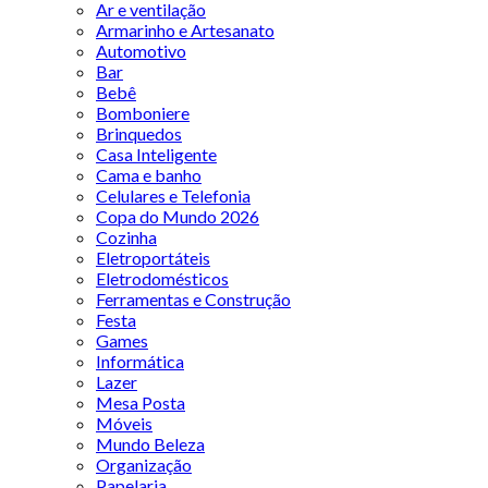
Ar e ventilação
Armarinho e Artesanato
Automotivo
Bar
Bebê
Bomboniere
Brinquedos
Casa Inteligente
Cama e banho
Celulares e Telefonia
Copa do Mundo 2026
Cozinha
Eletroportáteis
Eletrodomésticos
Ferramentas e Construção
Festa
Games
Informática
Lazer
Mesa Posta
Móveis
Mundo Beleza
Organização
Papelaria