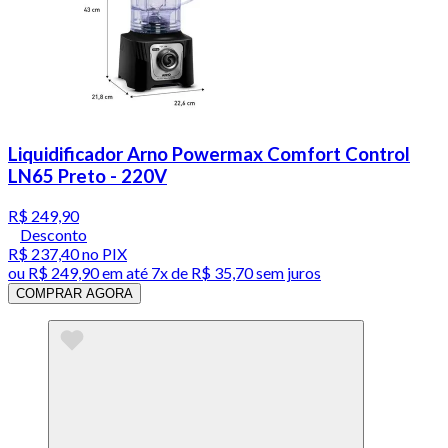
Liquidificador Arno Powermax Comfort Control
LN65 Preto - 220V
R$ 249,90
Desconto
R$ 237,40
no PIX
ou
R$ 249,90
em até
7x de R$ 35,70 sem juros
COMPRAR AGORA