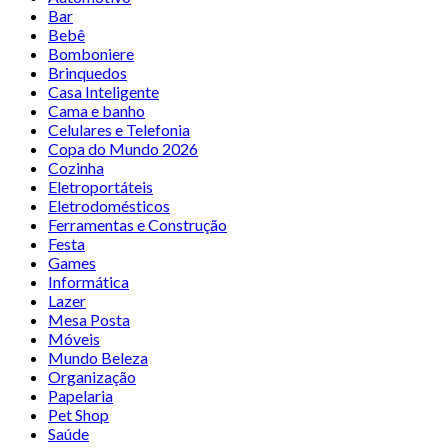
Bar
Bebê
Bomboniere
Brinquedos
Casa Inteligente
Cama e banho
Celulares e Telefonia
Copa do Mundo 2026
Cozinha
Eletroportáteis
Eletrodomésticos
Ferramentas e Construção
Festa
Games
Informática
Lazer
Mesa Posta
Móveis
Mundo Beleza
Organização
Papelaria
Pet Shop
Saúde