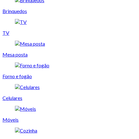
Brinquedos
TV
Mesa posta
Forno e fogão
Celulares
Móveis