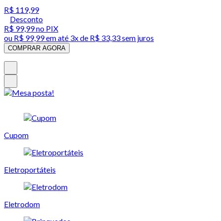
R$ 119,99
Desconto
R$ 99,99
no PIX
ou
R$ 99,99
em até
3x de R$ 33,33 sem juros
COMPRAR AGORA
Cupom
Eletroportáteis
Eletrodom