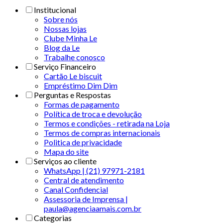
Institucional
Sobre nós
Nossas lojas
Clube Minha Le
Blog da Le
Trabalhe conosco
Serviço Financeiro
Cartão Le biscuit
Empréstimo Dim Dim
Perguntas e Respostas
Formas de pagamento
Política de troca e devolução
Termos e condições - retirada na Loja
Termos de compras internacionais
Politica de privacidade
Mapa do site
Serviços ao cliente
WhatsApp | (21) 97971-2181
Central de atendimento
Canal Confidencial
Assessoria de Imprensa |
paula@agenciaamais.com.br
Categorias