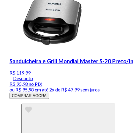
Sanduicheira e Grill Mondial Master S-20 Preto/
R$ 119,99
Desconto
R$ 95,98
no PIX
ou
R$ 95,98
em até
2x de R$ 47,99 sem juros
COMPRAR AGORA