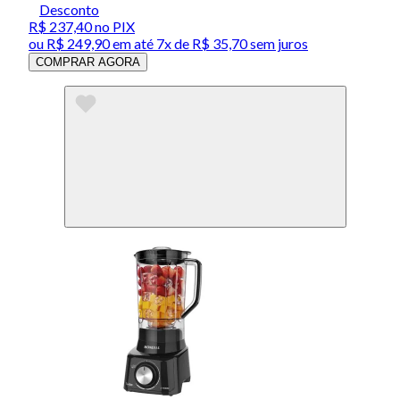
Desconto
R$ 237,40
no PIX
ou
R$ 249,90
em até
7x de R$ 35,70 sem juros
COMPRAR AGORA