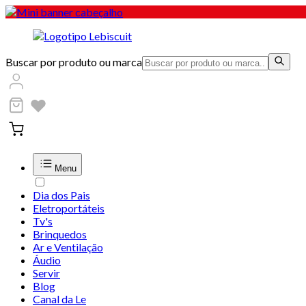
Buscar por produto ou marca
Menu
Dia dos Pais
Eletroportáteis
Tv's
Brinquedos
Ar e Ventilação
Áudio
Servir
Blog
Canal da Le