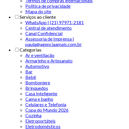
Termos de compras internacionais
Politica de privacidade
Mapa do site
Serviços ao cliente
WhatsApp | (21) 97971-2181
Central de atendimento
Canal Confidencial
Assessoria de Imprensa |
paula@agenciaamais.com.br
Categorias
Ar e ventilação
Armarinho e Artesanato
Automotivo
Bar
Bebê
Bomboniere
Brinquedos
Casa Inteligente
Cama e banho
Celulares e Telefonia
Copa do Mundo 2026
Cozinha
Eletroportáteis
Eletrodomésticos