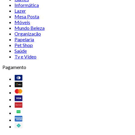
Informática
Lazer
Mesa Posta
Móveis
Mundo Beleza
Organização
Papelaria
Pet Shop
Saúde
Tv e Vídeo
Pagamento