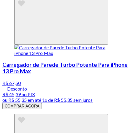
Carregador de Parede Turbo Potente Para iPhone
13 Pro Max
R$ 67,50
Desconto
R$ 45,39
no PIX
ou
R$ 55,35
em até 1x de
R$ 55,35
sem juros
COMPRAR AGORA