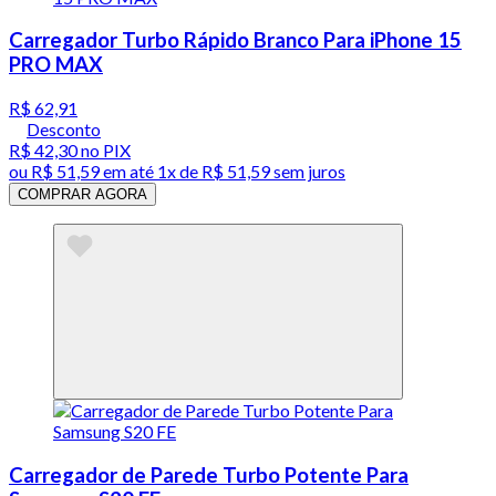
Carregador Turbo Rápido Branco Para iPhone 15
PRO MAX
R$ 62,91
Desconto
R$ 42,30
no PIX
ou
R$ 51,59
em até 1x de
R$ 51,59
sem juros
COMPRAR AGORA
Carregador de Parede Turbo Potente Para