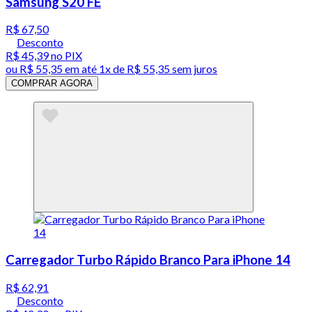
Samsung S20 FE
R$ 67,50
Desconto
R$ 45,39
no PIX
ou
R$ 55,35
em até 1x de
R$ 55,35
sem juros
COMPRAR AGORA
Carregador Turbo Rápido Branco Para iPhone 14
R$ 62,91
Desconto