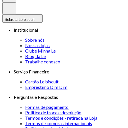
Sobre a Le biscuit
Institucional
Sobre nós
Nossas lojas
Clube Minha Le
Blog da Le
Trabalhe conosco
Serviço Financeiro
Cartão Le biscuit
Empréstimo Dim Dim
Perguntas e Respostas
Formas de pagamento
Política de troca e devolução
Termos e condições - retirada na Loja
Termos de compras internacionais