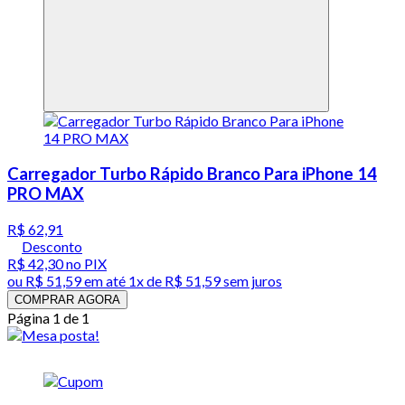
Carregador Turbo Rápido Branco Para iPhone 14
PRO MAX
R$ 62,91
Desconto
R$ 42,30
no PIX
ou
R$ 51,59
em até 1x de
R$ 51,59
sem juros
COMPRAR AGORA
Página 1 de 1