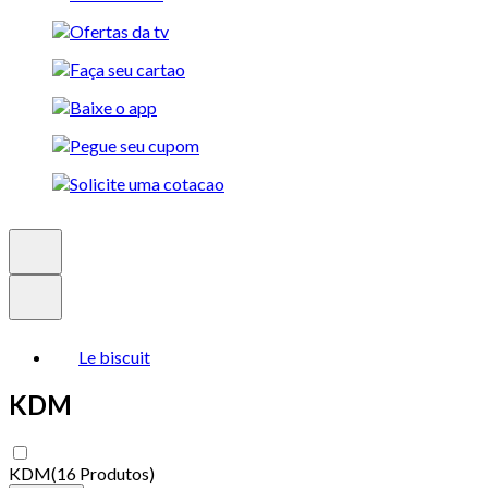
Le biscuit
KDM
KDM
(
16 Produtos
)