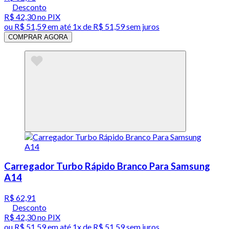
Desconto
R$ 42,30
no PIX
ou
R$ 51,59
em até 1x de
R$ 51,59
sem juros
COMPRAR AGORA
Carregador Turbo Rápido Branco Para Samsung
A14
R$ 62,91
Desconto
R$ 42,30
no PIX
ou
R$ 51,59
em até 1x de
R$ 51,59
sem juros