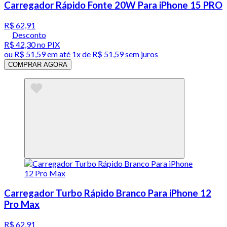
Carregador Rápido Fonte 20W Para iPhone 15 PRO
R$ 62,91
Desconto
R$ 42,30
no PIX
ou
R$ 51,59
em até 1x de
R$ 51,59
sem juros
COMPRAR AGORA
Carregador Turbo Rápido Branco Para iPhone 12
Pro Max
R$ 62,91