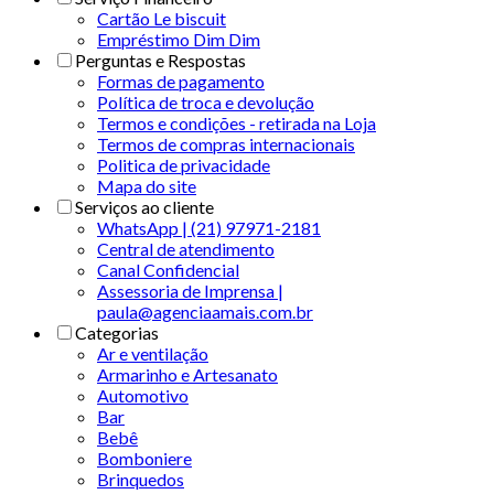
Cartão Le biscuit
Empréstimo Dim Dim
Perguntas e Respostas
Formas de pagamento
Política de troca e devolução
Termos e condições - retirada na Loja
Termos de compras internacionais
Politica de privacidade
Mapa do site
Serviços ao cliente
WhatsApp | (21) 97971-2181
Central de atendimento
Canal Confidencial
Assessoria de Imprensa |
paula@agenciaamais.com.br
Categorias
Ar e ventilação
Armarinho e Artesanato
Automotivo
Bar
Bebê
Bomboniere
Brinquedos