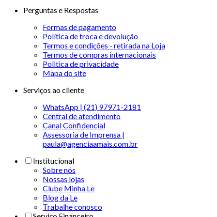
Perguntas e Respostas
Formas de pagamento
Política de troca e devolução
Termos e condições - retirada na Loja
Termos de compras internacionais
Politica de privacidade
Mapa do site
Serviços ao cliente
WhatsApp | (21) 97971-2181
Central de atendimento
Canal Confidencial
Assessoria de Imprensa |
paula@agenciaamais.com.br
Institucional
Sobre nós
Nossas lojas
Clube Minha Le
Blog da Le
Trabalhe conosco
Serviço Financeiro