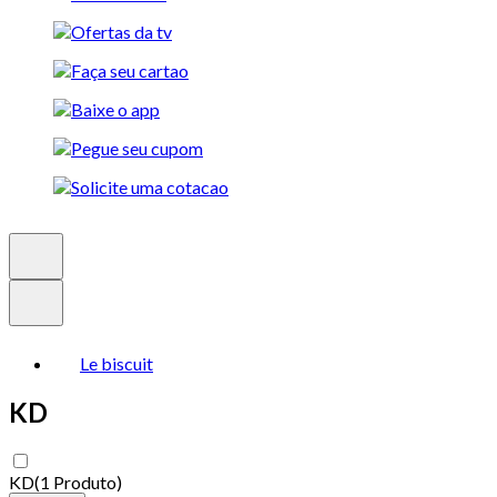
Le biscuit
KD
KD
(
1 Produto
)