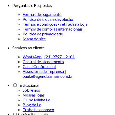
Perguntas e Respostas
Formas de pagamento
Política de troca e devolução
Termos e condições - retirada na Loja
Termos de compras internacionais
Politica de privacidade
Mapa do site
Serviços ao cliente
WhatsApp | (21) 97971-2181
Central de atendimento
Canal Confidencial
Assessoria de Imprensa |
paula@agenciaamais.com.br
Institucional
Sobre nós
Nossas lojas
Clube Minha Le
Blog da Le
Trabalhe conosco
Serviço Financeiro