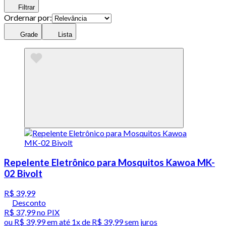
Filtrar
Ordernar por:
Grade
Lista
Repelente Eletrônico para Mosquitos Kawoa MK-
02 Bivolt
R$ 39,99
Desconto
R$ 37,99
no PIX
ou
R$ 39,99
em até 1x de
R$ 39,99
sem juros