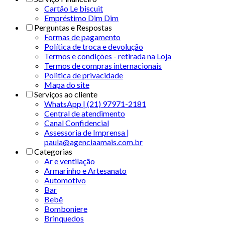
Cartão Le biscuit
Empréstimo Dim Dim
Perguntas e Respostas
Formas de pagamento
Política de troca e devolução
Termos e condições - retirada na Loja
Termos de compras internacionais
Politica de privacidade
Mapa do site
Serviços ao cliente
WhatsApp | (21) 97971-2181
Central de atendimento
Canal Confidencial
Assessoria de Imprensa |
paula@agenciaamais.com.br
Categorias
Ar e ventilação
Armarinho e Artesanato
Automotivo
Bar
Bebê
Bomboniere
Brinquedos