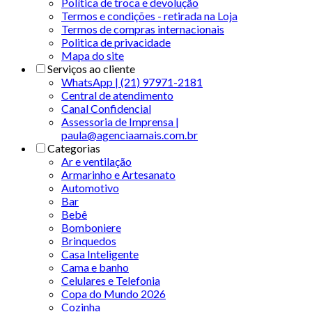
Política de troca e devolução
Termos e condições - retirada na Loja
Termos de compras internacionais
Politica de privacidade
Mapa do site
Serviços ao cliente
WhatsApp | (21) 97971-2181
Central de atendimento
Canal Confidencial
Assessoria de Imprensa |
paula@agenciaamais.com.br
Categorias
Ar e ventilação
Armarinho e Artesanato
Automotivo
Bar
Bebê
Bomboniere
Brinquedos
Casa Inteligente
Cama e banho
Celulares e Telefonia
Copa do Mundo 2026
Cozinha