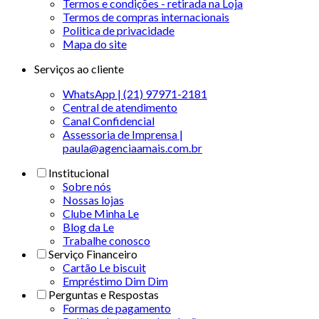
Termos e condições - retirada na Loja
Termos de compras internacionais
Politica de privacidade
Mapa do site
Serviços ao cliente
WhatsApp | (21) 97971-2181
Central de atendimento
Canal Confidencial
Assessoria de Imprensa |
paula@agenciaamais.com.br
Institucional
Sobre nós
Nossas lojas
Clube Minha Le
Blog da Le
Trabalhe conosco
Serviço Financeiro
Cartão Le biscuit
Empréstimo Dim Dim
Perguntas e Respostas
Formas de pagamento