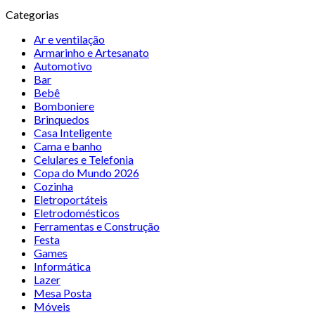
Categorias
Ar e ventilação
Armarinho e Artesanato
Automotivo
Bar
Bebê
Bomboniere
Brinquedos
Casa Inteligente
Cama e banho
Celulares e Telefonia
Copa do Mundo 2026
Cozinha
Eletroportáteis
Eletrodomésticos
Ferramentas e Construção
Festa
Games
Informática
Lazer
Mesa Posta
Móveis