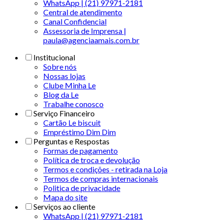
WhatsApp | (21) 97971-2181
Central de atendimento
Canal Confidencial
Assessoria de Imprensa |
paula@agenciaamais.com.br
Institucional
Sobre nós
Nossas lojas
Clube Minha Le
Blog da Le
Trabalhe conosco
Serviço Financeiro
Cartão Le biscuit
Empréstimo Dim Dim
Perguntas e Respostas
Formas de pagamento
Política de troca e devolução
Termos e condições - retirada na Loja
Termos de compras internacionais
Politica de privacidade
Mapa do site
Serviços ao cliente
WhatsApp | (21) 97971-2181