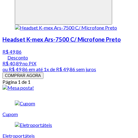
Headset K-mex Ars-7500 C/ Microfone Preto
R$ 49,86
Desconto
R$ 40,89
no PIX
ou
R$ 49,86
em até 1x de
R$ 49,86
sem juros
COMPRAR AGORA
Página 1 de 1
Cupom
Eletroportáteis