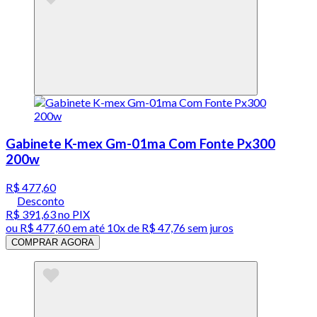
Gabinete K-mex Gm-01ma Com Fonte Px300
200w
R$ 477,60
Desconto
R$ 391,63
no PIX
ou
R$ 477,60
em até
10x de R$ 47,76 sem juros
COMPRAR AGORA