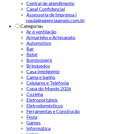
Central de atendimento
Canal Confidencial
Assessoria de Imprensa |
paula@agenciaamais.com.br
Categorias
Ar e ventilação
Armarinho e Artesanato
Automotivo
Bar
Bebê
Bomboniere
Brinquedos
Casa Inteligente
Cama e banho
Celulares e Telefonia
Copa do Mundo 2026
Cozinha
Eletroportáteis
Eletrodomésticos
Ferramentas e Construção
Festa
Games
Informática
Lazer