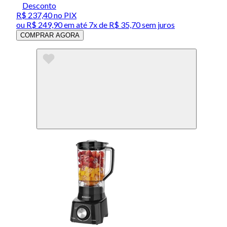
Desconto
R$ 237,40
no PIX
ou
R$ 249,90
em até
7x de R$ 35,70 sem juros
COMPRAR AGORA