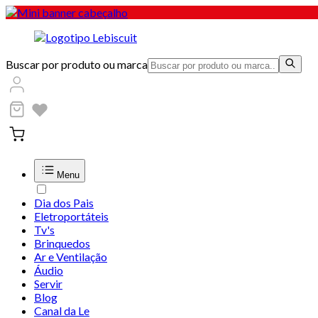
Buscar por produto ou marca
Menu
Dia dos Pais
Eletroportáteis
Tv's
Brinquedos
Ar e Ventilação
Áudio
Servir
Blog
Canal da Le