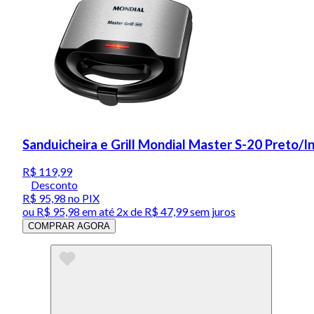
Sanduicheira e Grill Mondial Master S-20 Preto/
R$ 119,99
Desconto
R$ 95,98
no PIX
ou
R$ 95,98
em até
2x de R$ 47,99 sem juros
COMPRAR AGORA