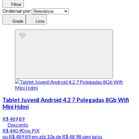
Filtrar
Ordernar por:
Grade
Lista
Tablet Juvenil Android 4.2 7 Polegadas 8Gb Wifi
Mini Hdmi
R$ 489,89
Desconto
R$ 440,90
no PIX
ou
R$ 489,89
em até
10x de R$ 48,98 sem juros