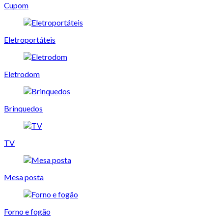
Cupom
Eletroportáteis
Eletrodom
Brinquedos
TV
Mesa posta
Forno e fogão