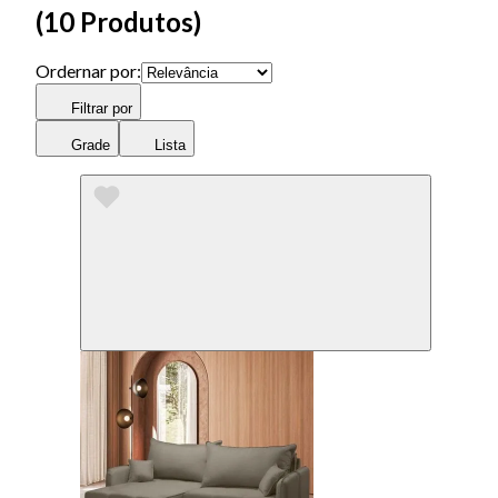
(
10 Produtos
)
Ordernar por:
Filtrar por
Grade
Lista