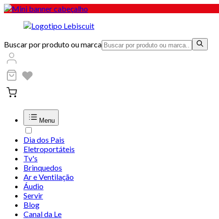
Buscar por produto ou marca
Menu
Dia dos Pais
Eletroportáteis
Tv's
Brinquedos
Ar e Ventilação
Áudio
Servir
Blog
Canal da Le