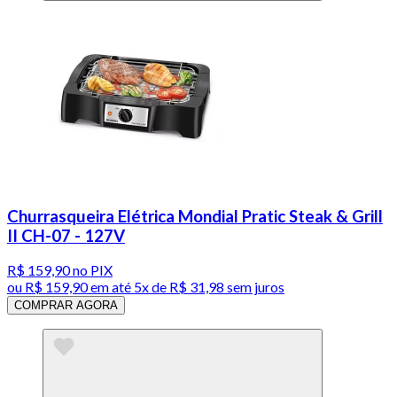
Churrasqueira Elétrica Mondial Pratic Steak & Grill
II CH-07 - 127V
R$ 159,90
no PIX
ou
R$ 159,90
em até
5x de R$ 31,98 sem juros
COMPRAR AGORA