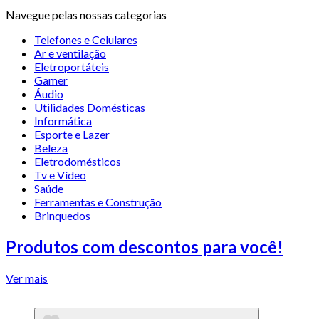
Navegue pelas nossas categorias
Telefones e Celulares
Ar e ventilação
Eletroportáteis
Gamer
Áudio
Utilidades Domésticas
Informática
Esporte e Lazer
Beleza
Eletrodomésticos
Tv e Vídeo
Saúde
Ferramentas e Construção
Brinquedos
Produtos com descontos para você!
Ver mais