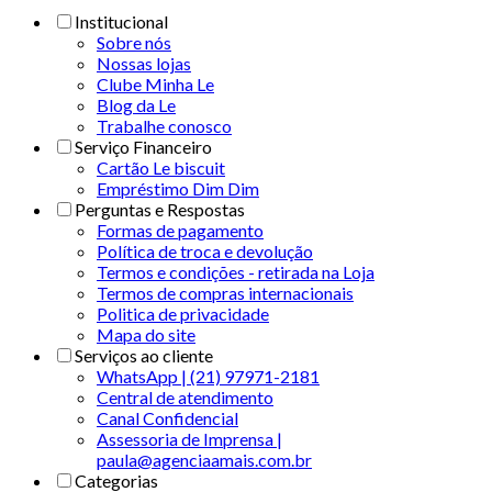
Institucional
Sobre nós
Nossas lojas
Clube Minha Le
Blog da Le
Trabalhe conosco
Serviço Financeiro
Cartão Le biscuit
Empréstimo Dim Dim
Perguntas e Respostas
Formas de pagamento
Política de troca e devolução
Termos e condições - retirada na Loja
Termos de compras internacionais
Politica de privacidade
Mapa do site
Serviços ao cliente
WhatsApp | (21) 97971-2181
Central de atendimento
Canal Confidencial
Assessoria de Imprensa |
paula@agenciaamais.com.br
Categorias