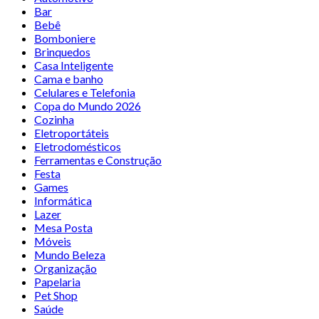
Bar
Bebê
Bomboniere
Brinquedos
Casa Inteligente
Cama e banho
Celulares e Telefonia
Copa do Mundo 2026
Cozinha
Eletroportáteis
Eletrodomésticos
Ferramentas e Construção
Festa
Games
Informática
Lazer
Mesa Posta
Móveis
Mundo Beleza
Organização
Papelaria
Pet Shop
Saúde