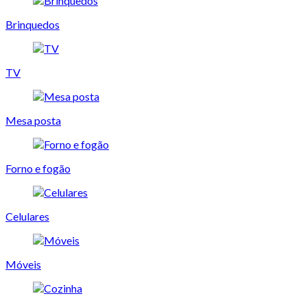
Brinquedos
TV
Mesa posta
Forno e fogão
Celulares
Móveis