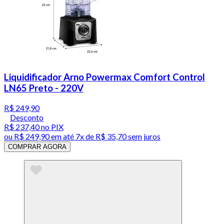
Liquidificador Arno Powermax Comfort Control
LN65 Preto - 220V
R$ 249,90
Desconto
R$ 237,40
no PIX
ou
R$ 249,90
em até
7x de R$ 35,70 sem juros
COMPRAR AGORA