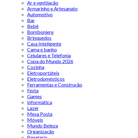
Ar e ventilação
Armarinho e Artesanato
Automotivo
Bar
Bebê
Bomboniere
Brinquedos
Casa Inteligente
Cama e banho
Celulares e Telefonia
Copa do Mundo 2026
Cozinha
Eletroportáteis
Eletrodomésticos
Ferramentas e Construção
Festa
Games
Informática
Lazer
Mesa Posta
Móveis
Mundo Beleza
Organização
Papelaria