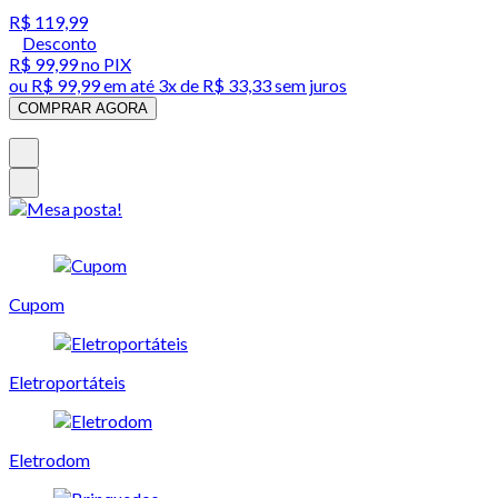
R$ 119,99
Desconto
R$ 99,99
no PIX
ou
R$ 99,99
em até
3x de R$ 33,33 sem juros
COMPRAR AGORA
Cupom
Eletroportáteis
Eletrodom