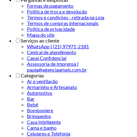
Formas de pagamento
Política de troca e devolução
Termos e condições - retirada na Loja
Termos de compras internacionais
Politica de privacidade
Mapa do site
Serviços ao cliente
WhatsApp | (21) 97971-2181
Central de atendimento
Canal Confidencial
Assessoria de Imprensa |
paula@agenciaamais.com.br
Categorias
Ar e ventilação
Armarinho e Artesanato
Automotivo
Bar
Bebê
Bomboniere
Brinquedos
Casa Inteligente
Cama e banho
Celulares e Telefonia