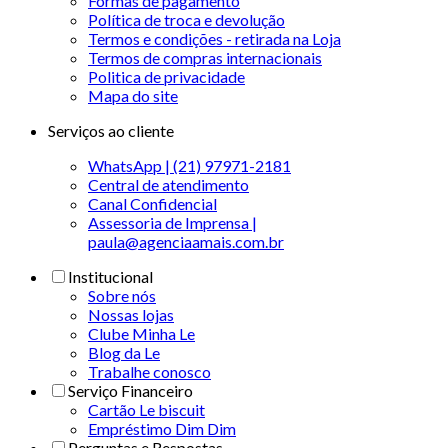
Formas de pagamento
Política de troca e devolução
Termos e condições - retirada na Loja
Termos de compras internacionais
Politica de privacidade
Mapa do site
Serviços ao cliente
WhatsApp | (21) 97971-2181
Central de atendimento
Canal Confidencial
Assessoria de Imprensa |
paula@agenciaamais.com.br
Institucional
Sobre nós
Nossas lojas
Clube Minha Le
Blog da Le
Trabalhe conosco
Serviço Financeiro
Cartão Le biscuit
Empréstimo Dim Dim
Perguntas e Respostas