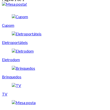
Cupom
Eletroportáteis
Eletrodom
Brinquedos
TV