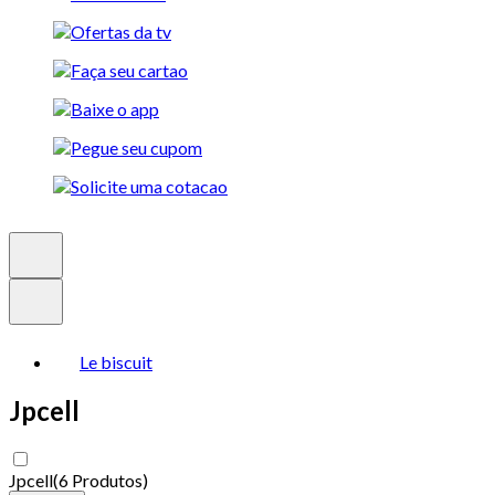
Le biscuit
Jpcell
Jpcell
(
6 Produtos
)