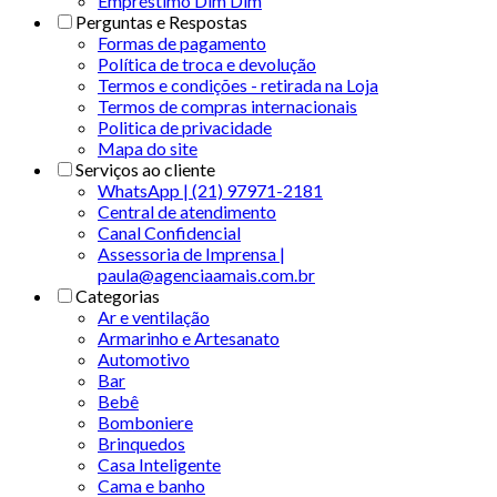
Empréstimo Dim Dim
Perguntas e Respostas
Formas de pagamento
Política de troca e devolução
Termos e condições - retirada na Loja
Termos de compras internacionais
Politica de privacidade
Mapa do site
Serviços ao cliente
WhatsApp | (21) 97971-2181
Central de atendimento
Canal Confidencial
Assessoria de Imprensa |
paula@agenciaamais.com.br
Categorias
Ar e ventilação
Armarinho e Artesanato
Automotivo
Bar
Bebê
Bomboniere
Brinquedos
Casa Inteligente
Cama e banho