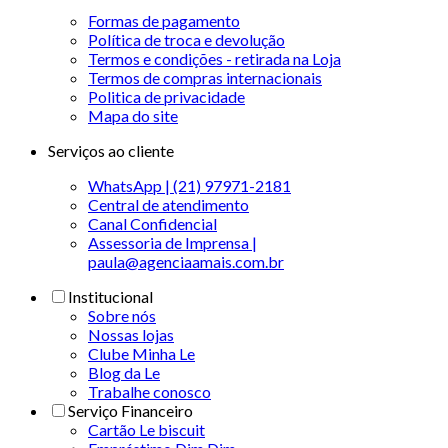
Formas de pagamento
Política de troca e devolução
Termos e condições - retirada na Loja
Termos de compras internacionais
Politica de privacidade
Mapa do site
Serviços ao cliente
WhatsApp | (21) 97971-2181
Central de atendimento
Canal Confidencial
Assessoria de Imprensa |
paula@agenciaamais.com.br
Institucional
Sobre nós
Nossas lojas
Clube Minha Le
Blog da Le
Trabalhe conosco
Serviço Financeiro
Cartão Le biscuit