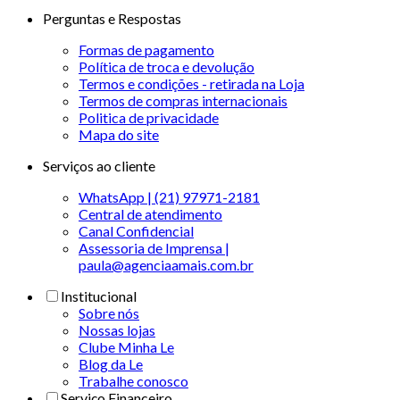
Perguntas e Respostas
Formas de pagamento
Política de troca e devolução
Termos e condições - retirada na Loja
Termos de compras internacionais
Politica de privacidade
Mapa do site
Serviços ao cliente
WhatsApp | (21) 97971-2181
Central de atendimento
Canal Confidencial
Assessoria de Imprensa |
paula@agenciaamais.com.br
Institucional
Sobre nós
Nossas lojas
Clube Minha Le
Blog da Le
Trabalhe conosco
Serviço Financeiro