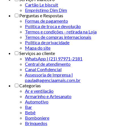
Cartão Le biscuit
Empréstimo Dim Dim
Perguntas e Respostas
Formas de pagamento
Política de troca e devolução
Termos e condições - retirada na Loja
Termos de compras internacionais
Politica de privacidade
Mapa do site
Serviços ao cliente
WhatsApp | (21) 97971-2181
Central de atendimento
Canal Confidencial
Assessoria de Imprensa |
paula@agenciaamais.com.br
Categorias
Ar e ventilação
Armarinho e Artesanato
Automotivo
Bar
Bebê
Bomboniere
Brinquedos