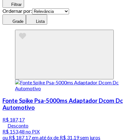
Filtrar
Ordernar por:
Grade
Lista
Fonte Spike Psa-5000ms Adaptador Dcom Dc
Automotivo
R$ 187,17
Desconto
R$ 153,48
no PIX
ou
R$ 187,17
em até
6x de R$ 31,19 sem juros