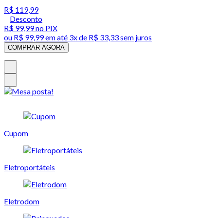
R$ 119,99
Desconto
R$ 99,99
no PIX
ou
R$ 99,99
em até
3x de R$ 33,33 sem juros
COMPRAR AGORA
Cupom
Eletroportáteis
Eletrodom