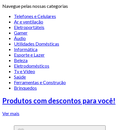
Navegue pelas nossas categorias
Telefones e Celulares
Ar e ventilação
Eletroportáteis
Gamer
Áudio
Utilidades Domésticas
Informática
Esporte e Lazer
Beleza
Eletrodomésticos
Tv e Vídeo
Saúde
Ferramentas e Construção
Brinquedos
Produtos com descontos para você!
Ver mais