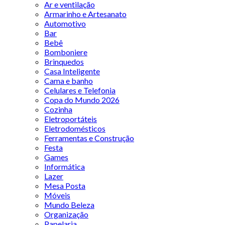
Ar e ventilação
Armarinho e Artesanato
Automotivo
Bar
Bebê
Bomboniere
Brinquedos
Casa Inteligente
Cama e banho
Celulares e Telefonia
Copa do Mundo 2026
Cozinha
Eletroportáteis
Eletrodomésticos
Ferramentas e Construção
Festa
Games
Informática
Lazer
Mesa Posta
Móveis
Mundo Beleza
Organização
Papelaria