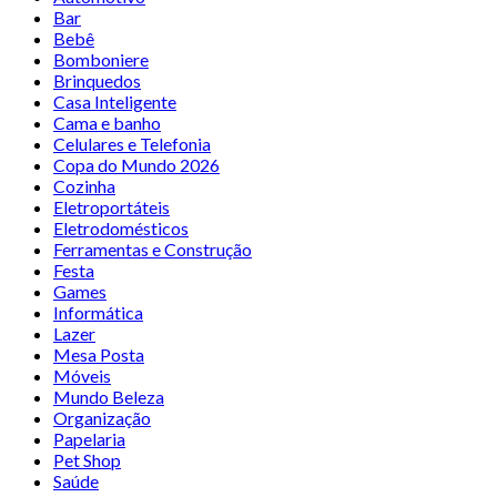
Bar
Bebê
Bomboniere
Brinquedos
Casa Inteligente
Cama e banho
Celulares e Telefonia
Copa do Mundo 2026
Cozinha
Eletroportáteis
Eletrodomésticos
Ferramentas e Construção
Festa
Games
Informática
Lazer
Mesa Posta
Móveis
Mundo Beleza
Organização
Papelaria
Pet Shop
Saúde