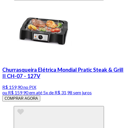
Churrasqueira Elétrica Mondial Pratic Steak & Grill
II CH-07 - 127V
R$ 159,90
no PIX
ou
R$ 159,90
em até
5x de R$ 31,98 sem juros
COMPRAR AGORA