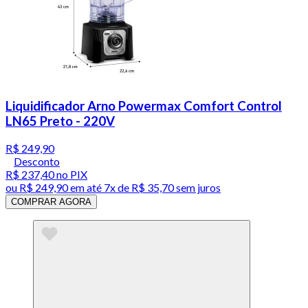
Liquidificador Arno Powermax Comfort Control
LN65 Preto - 220V
R$ 249,90
Desconto
R$ 237,40
no PIX
ou
R$ 249,90
em até
7x de R$ 35,70 sem juros
COMPRAR AGORA