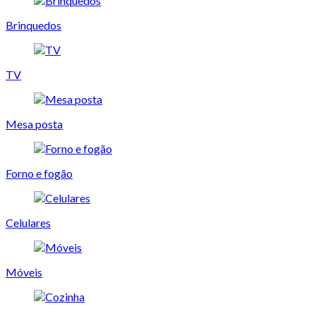
Brinquedos
TV
Mesa posta
Forno e fogão
Celulares
Móveis