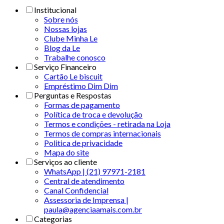
Institucional
Sobre nós
Nossas lojas
Clube Minha Le
Blog da Le
Trabalhe conosco
Serviço Financeiro
Cartão Le biscuit
Empréstimo Dim Dim
Perguntas e Respostas
Formas de pagamento
Política de troca e devolução
Termos e condições - retirada na Loja
Termos de compras internacionais
Politica de privacidade
Mapa do site
Serviços ao cliente
WhatsApp | (21) 97971-2181
Central de atendimento
Canal Confidencial
Assessoria de Imprensa |
paula@agenciaamais.com.br
Categorias