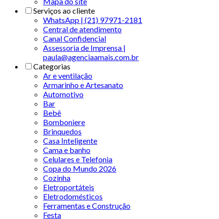
Mapa do site
Serviços ao cliente
WhatsApp | (21) 97971-2181
Central de atendimento
Canal Confidencial
Assessoria de Imprensa |
paula@agenciaamais.com.br
Categorias
Ar e ventilação
Armarinho e Artesanato
Automotivo
Bar
Bebê
Bomboniere
Brinquedos
Casa Inteligente
Cama e banho
Celulares e Telefonia
Copa do Mundo 2026
Cozinha
Eletroportáteis
Eletrodomésticos
Ferramentas e Construção
Festa