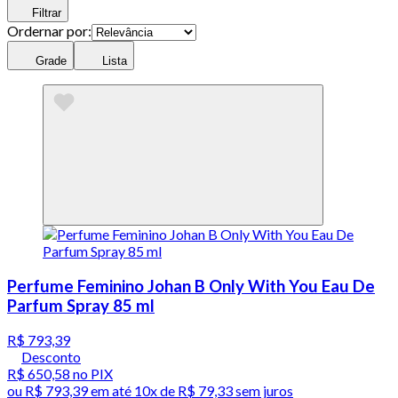
Filtrar
Ordernar por:
Grade
Lista
Perfume Feminino Johan B Only With You Eau De
Parfum Spray 85 ml
R$ 793,39
Desconto
R$ 650,58
no PIX
ou
R$ 793,39
em até
10x de R$ 79,33 sem juros