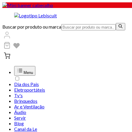
Buscar por produto ou marca
Menu
Dia dos Pais
Eletroportáteis
Tv's
Brinquedos
Ar e Ventilação
Áudio
Servir
Blog
Canal da Le