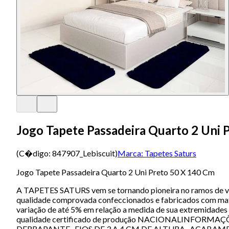
Jogo Tapete Passadeira Quarto 2 Uni 
(C�digo:
847907_Lebiscuit
)
Marca:
Tapetes Saturs
Jogo Tapete Passadeira Quarto 2 Uni Preto 50 X 140 Cm
A TAPETES SATURS vem se tornando pioneira no ramos de ve
qualidade comprovada confeccionados e fabricados com matér
variação de até 5% em relação a medida de sua extremidades
qualidade certificado de produção NACIONALINFOR
DERRAPANTE- FIOS DE 3 A 4 CM DE ALTURA- ACABAM