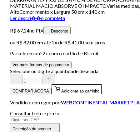
MATERIAL MACIO ABSORVE O IMPACTOVarias medidas, modelo
AltoComprimento x Largura 50 cm x 140 cm
Ler descri��o completa
R$ 67,24
no PIX
Desconto
ou
R$ 82,00
em até
2x de R$ 41,00 sem juros
Parcele em até
2
x com o cartão
Le Biscuit
Ver mais formas de pagamento
Selecione ou digite a quantidade desejada
COMPRAR AGORA
Adicionar ao carrinho
Vendido e entregue por:
WEBCONTINENTAL MARKETPLA
Consultar frete e prazo
Descrição do produto