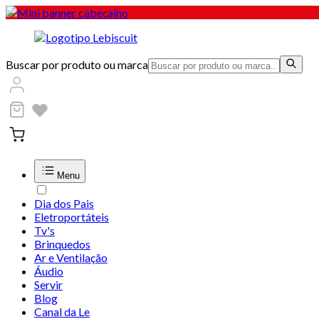
Buscar por produto ou marca
Menu
Dia dos Pais
Eletroportáteis
Tv's
Brinquedos
Ar e Ventilação
Áudio
Servir
Blog
Canal da Le