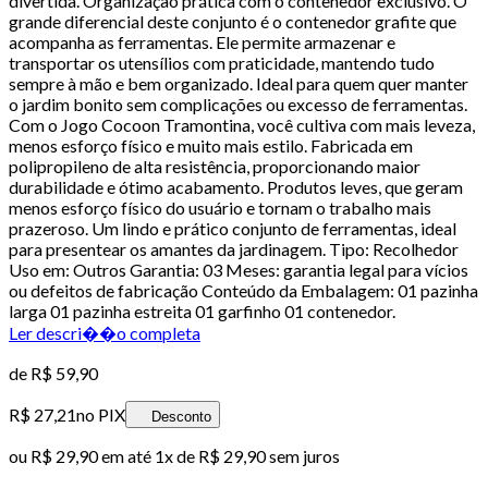
divertida. Organização prática com o contenedor exclusivo. O
grande diferencial deste conjunto é o contenedor grafite que
acompanha as ferramentas. Ele permite armazenar e
transportar os utensílios com praticidade, mantendo tudo
sempre à mão e bem organizado. Ideal para quem quer manter
o jardim bonito sem complicações ou excesso de ferramentas.
Com o Jogo Cocoon Tramontina, você cultiva com mais leveza,
menos esforço físico e muito mais estilo. Fabricada em
polipropileno de alta resistência, proporcionando maior
durabilidade e ótimo acabamento. Produtos leves, que geram
menos esforço físico do usuário e tornam o trabalho mais
prazeroso. Um lindo e prático conjunto de ferramentas, ideal
para presentear os amantes da jardinagem. Tipo: Recolhedor
Uso em: Outros Garantia: 03 Meses: garantia legal para vícios
ou defeitos de fabricação Conteúdo da Embalagem: 01 pazinha
larga 01 pazinha estreita 01 garfinho 01 contenedor.
Ler descri��o completa
de
R$ 59,90
R$ 27,21
no PIX
Desconto
ou
R$ 29,90
em até 1x de
R$ 29,90
sem juros