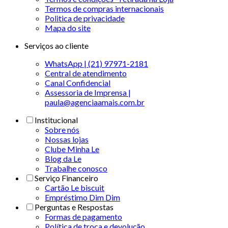
Termos de compras internacionais
Politica de privacidade
Mapa do site
Serviços ao cliente
WhatsApp | (21) 97971-2181
Central de atendimento
Canal Confidencial
Assessoria de Imprensa |
paula@agenciaamais.com.br
Institucional
Sobre nós
Nossas lojas
Clube Minha Le
Blog da Le
Trabalhe conosco
Serviço Financeiro
Cartão Le biscuit
Empréstimo Dim Dim
Perguntas e Respostas
Formas de pagamento
Política de troca e devolução