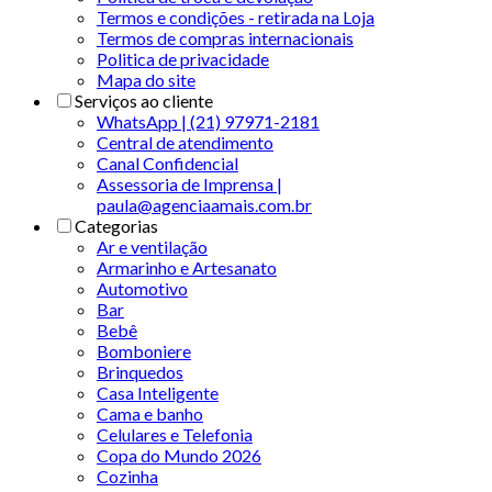
Termos e condições - retirada na Loja
Termos de compras internacionais
Politica de privacidade
Mapa do site
Serviços ao cliente
WhatsApp | (21) 97971-2181
Central de atendimento
Canal Confidencial
Assessoria de Imprensa |
paula@agenciaamais.com.br
Categorias
Ar e ventilação
Armarinho e Artesanato
Automotivo
Bar
Bebê
Bomboniere
Brinquedos
Casa Inteligente
Cama e banho
Celulares e Telefonia
Copa do Mundo 2026
Cozinha