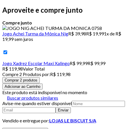
Aproveite e compre junto
Compre junto
Jogo Achei Turma da Mônica Nig
R$ 39,98
R$ 19,99
1x de R$
19,99 sem juros
Jogo Xadrez Escolar Maxi Xalingo
R$ 99,99
R$ 99,99
R$ 119,98
Valor Total
Compre
2
Produto
s
por:
R$ 119,98
Comprar 2 produtos
Adicionar ao Carrinho
Este produto está indisponivel no momento
Buscar produtos similares
Avise-me quando estiver disponivel
Enviar
Vendido e entregue por:
LOJAS LE BISCUIT S/A