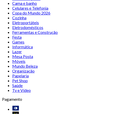
Cama e banho
Celulares e Telefonia
Copa do Mundo 2026
Cozinha
Eletroportáteis
Eletrodomésticos
Ferramentas e Construção
Festa
Games
Informática
Lazer
Mesa Posta
Móveis
Mundo Beleza
Organização
Papelaria
Pet Shop
Saúde
Tv e Vídeo
Pagamento