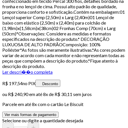
confeccionado em tecido Percal 300 fios, detalhes bordado na
fronha e no lençol de cima. Possui alto padrão de qualidade,
proporciona conforto e sofisticação.Contém na embalagem:01
Lençol superior Comp (2,50m) x Larg (2,40m)01 Lençol de
baixo com elástico (2,50m) x (2,40m) para colchão de
(1,98m)x(1,58cm)x(38cm)02 Fronhas Comp (70cm) x Larg
(50cm)*Observações: Considere as medidas e formatos
especificados na descrição do produto.* DECORAÇÃO
LUXUOSA DE ALTO PADRÃOComposição: 100%
Poliéster*As fotos são meramente ilustrativas.*As cores podem
variar de acordo com cada monitor e não representam todas as
peças que compõem a descrição do produto.*Fique atento à
descrição do produto.
Ler descri��o completa
R$ 197,54
no PIX
Desconto
ou
R$ 240,90
em até
8x de R$ 30,11 sem juros
Parcele em até
8
x com o cartão
Le Biscuit
Ver mais formas de pagamento
Selecione ou digite a quantidade desejada