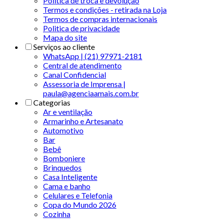
Política de troca e devolução
Termos e condições - retirada na Loja
Termos de compras internacionais
Politica de privacidade
Mapa do site
Serviços ao cliente
WhatsApp | (21) 97971-2181
Central de atendimento
Canal Confidencial
Assessoria de Imprensa |
paula@agenciaamais.com.br
Categorias
Ar e ventilação
Armarinho e Artesanato
Automotivo
Bar
Bebê
Bomboniere
Brinquedos
Casa Inteligente
Cama e banho
Celulares e Telefonia
Copa do Mundo 2026
Cozinha