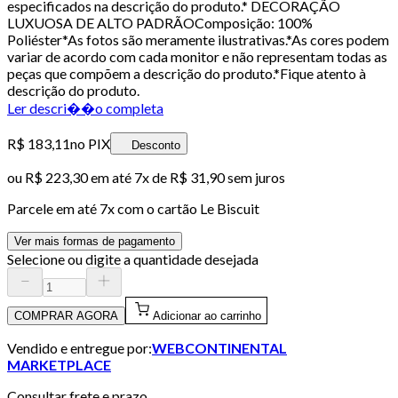
especificados na descrição do produto.* DECORAÇÃO
LUXUOSA DE ALTO PADRÃOComposição: 100%
Poliéster*As fotos são meramente ilustrativas.*As cores podem
variar de acordo com cada monitor e não representam todas as
peças que compõem a descrição do produto.*Fique atento à
descrição do produto.
Ler descri��o completa
R$ 183,11
no PIX
Desconto
ou
R$ 223,30
em até
7x de R$ 31,90 sem juros
Parcele em até
7
x com o cartão
Le Biscuit
Ver mais formas de pagamento
Selecione ou digite a quantidade desejada
COMPRAR AGORA
Adicionar ao carrinho
Vendido e entregue por:
WEBCONTINENTAL
MARKETPLACE
Consultar frete e prazo