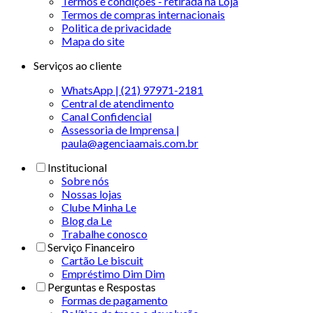
Termos e condições - retirada na Loja
Termos de compras internacionais
Politica de privacidade
Mapa do site
Serviços ao cliente
WhatsApp | (21) 97971-2181
Central de atendimento
Canal Confidencial
Assessoria de Imprensa |
paula@agenciaamais.com.br
Institucional
Sobre nós
Nossas lojas
Clube Minha Le
Blog da Le
Trabalhe conosco
Serviço Financeiro
Cartão Le biscuit
Empréstimo Dim Dim
Perguntas e Respostas
Formas de pagamento