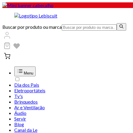
Buscar por produto ou marca
Menu
Dia dos Pais
Eletroportáteis
Tv's
Brinquedos
Ar e Ventilação
Áudio
Servir
Blog
Canal da Le