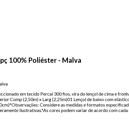
pç 100% Poliéster - Malva
alva
cionado em tecido Percal 300 fios, vira do lençol de cima e fronh
rior Comp (2,50m) x Larg (2,25m)01 Lençol de baixo com elástico
50cm)*Observações: Considere as medidas e formatos especifi
ente ilustrativas.*As cores podem variar de acordo com cada 