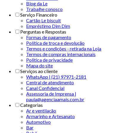
Blog da Le
Trabalhe conosco
Serviço Financeiro
Cartão Le biscuit
Empréstimo Dim Dim
Perguntas e Respostas
Formas de pagamento
Política de troca e devolução
Termos e condições - retirada na Loja
Termos de compras internacionais
Politica de privacidade
Mapa do site
Serviços ao cliente
WhatsApp | (21) 97971-2181
Central de atendimento
Canal Confidencial
Assessoria de Imprensa |
paula@agenciaamais.com.br
Categorias
Ar e ventilação
Armarinho e Artesanato
Automotivo
Bar