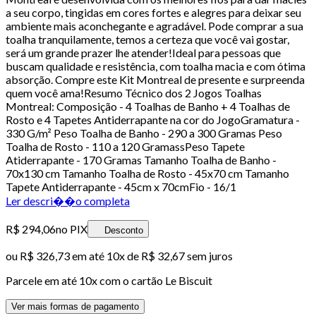
a seu corpo, tingidas em cores fortes e alegres para deixar seu
ambiente mais aconchegante e agradável. Pode comprar a sua
toalha tranquilamente, temos a certeza que você vai gostar,
será um grande prazer lhe atender!Ideal para pessoas que
buscam qualidade e resistência, com toalha macia e com ótima
absorção. Compre este Kit Montreal de presente e surpreenda
quem você ama!Resumo Técnico dos 2 Jogos Toalhas
Montreal: Composição - 4 Toalhas de Banho + 4 Toalhas de
Rosto e 4 Tapetes Antiderrapante na cor do JogoGramatura -
330 G/m² Peso Toalha de Banho - 290 a 300 Gramas Peso
Toalha de Rosto - 110 a 120 GramassPeso Tapete
Atiderrapante - 170 Gramas Tamanho Toalha de Banho -
70x130 cm Tamanho Toalha de Rosto - 45x70 cm Tamanho
Tapete Antiderrapante - 45cm x 70cmFio - 16/1
Ler descri��o completa
R$ 294,06
no PIX
Desconto
ou
R$ 326,73
em até
10x de R$ 32,67 sem juros
Parcele em até
10
x com o cartão
Le Biscuit
Ver mais formas de pagamento