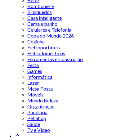
Bebê
Bomboniere
Brinquedos
Casa Inteligente
Cama e banho
Celulares e Telefonia
Copa do Mundo 2026
Cozinha
Eletroportáteis
Eletrodomésticos
Ferramentas e Construção
Festa
Games
Informática
Lazer
Mesa Posta
Móveis
Mundo Beleza
Organização
Papelaria
Pet Shop
Saúde
Tv e Vídeo