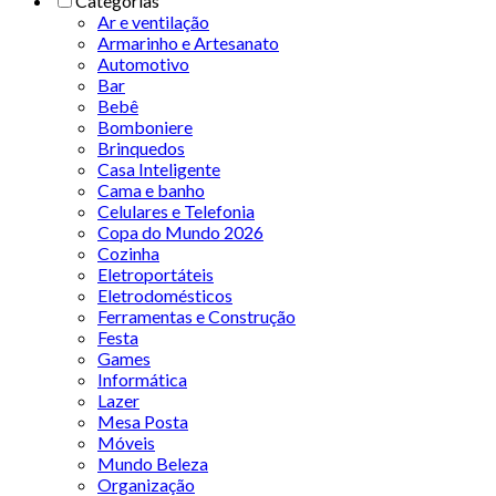
Categorias
Ar e ventilação
Armarinho e Artesanato
Automotivo
Bar
Bebê
Bomboniere
Brinquedos
Casa Inteligente
Cama e banho
Celulares e Telefonia
Copa do Mundo 2026
Cozinha
Eletroportáteis
Eletrodomésticos
Ferramentas e Construção
Festa
Games
Informática
Lazer
Mesa Posta
Móveis
Mundo Beleza
Organização