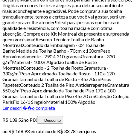
tingidas em cores fortes e alegres para deixar seu ambiente
mais aconchegante e agradável. Pode comprar a sua toalha
tranquilamente, temos a certeza que você vai gostar, será um
grande prazer lhe atender!Ideal para pessoas que buscam
qualidade e resistência, com toalha macia e com ótima
absorção. Compre este Kit Montreal de presente e surpreenda
quem você ama!Resumo Técnico:Toalha de Banho
Montreal:Conteúdo da Embalagem - 02 Toalha de
BanhoMedida da Toalha Banho - 70cm x 130cmPeso
Aproximadamente - 290 á 310 gramasGramatura - 330
g/m²Material - 100% AlgodãoToalha de Rosto
Montreal:Conteúdo - 2 Toalha de RostoGramatura -
330g/m²Peso Aproximado Toalha de Rosto - 110 a 120
GramasTamanho da Toalha de Rosto - 45x70cmPisos
Tapetes:Conteúdo 2 Toalha de Piso AntiderrapenteGramatura
550 g/m²Peso Aproximado da Toalha de Piso 170 a 180
GramasTamanho da Toalha de Piso 45x70 cmColeção Coleção
ParisFio 16/1 SingeloMaterial 100% Algodão
Ler descri��o completa
R$ 138,52
no PIX
Desconto
ou
R$ 168,93
em até
5x de R$ 33,78 sem juros