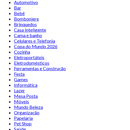
Automotivo
Bar
Bebê
Bomboniere
Brinquedos
Casa Inteligente
Cama e banho
Celulares e Telefonia
Copa do Mundo 2026
Cozinha
Eletroportáteis
Eletrodomésticos
Ferramentas e Construção
Festa
Games
Informática
Lazer
Mesa Posta
Móveis
Mundo Beleza
Organização
Papelaria
Pet Shop
Saúde