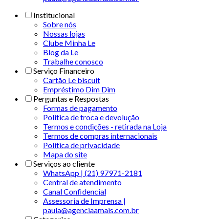
Institucional
Sobre nós
Nossas lojas
Clube Minha Le
Blog da Le
Trabalhe conosco
Serviço Financeiro
Cartão Le biscuit
Empréstimo Dim Dim
Perguntas e Respostas
Formas de pagamento
Política de troca e devolução
Termos e condições - retirada na Loja
Termos de compras internacionais
Politica de privacidade
Mapa do site
Serviços ao cliente
WhatsApp | (21) 97971-2181
Central de atendimento
Canal Confidencial
Assessoria de Imprensa |
paula@agenciaamais.com.br