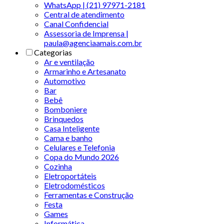
WhatsApp | (21) 97971-2181
Central de atendimento
Canal Confidencial
Assessoria de Imprensa |
paula@agenciaamais.com.br
Categorias
Ar e ventilação
Armarinho e Artesanato
Automotivo
Bar
Bebê
Bomboniere
Brinquedos
Casa Inteligente
Cama e banho
Celulares e Telefonia
Copa do Mundo 2026
Cozinha
Eletroportáteis
Eletrodomésticos
Ferramentas e Construção
Festa
Games
Informática