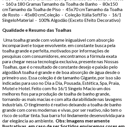
- 160 a 180 GramasTamanho da Toalha de Banho - 80x150
cmTamanho da Toalha de Piso - 45x70 cmTamanho da Toalha
de Rosto - 45x80 cmColeção - Coleção Itália SoftFio - 16/1
SingeloMaterial - 100% Algodão (Exceto Efeito Decorativo)
Qualidade e Resumo das Toalhas
Uma toalha grande com volume inigualável com absorção
incomparável e toque envolvente. em constante busca pela
toalha grande e perfeita, motivados por informações de
pesquisas com consumidores, encontramos a fórmula exata
para chegar nessa tecnologia exclusiva, presente nas Nossas
Toalhas, que é o resultado de constante desejo e paixão pelo
algodãoA toalha é grande e de boa absorção de água desde o
primeiro uso. Essa coleção é de tamanho Gigante, por isso são
indicadas para uso no Dia a Dia, Pousada, Estética, Spa, Praia,
Motel e Hotel. Feito com fio 16/1 Singelo Macio um dos
melhores fios para produção de toalha de banho grande,
tornando-as mais macias e com alta durabilidade nas lavagens
industriais. O tingimento é reativo deixando a toalha de banho
grande com cores modernas e vivas, por ser reativo, não tem o
risco de soltar tinta. Sua barra foi lindamente desenvolvida para
dar elegância ao ambiente.
Obs: Imagens meramente
Ilustrativas, em caso de ser Sortidos enviaremos cores em