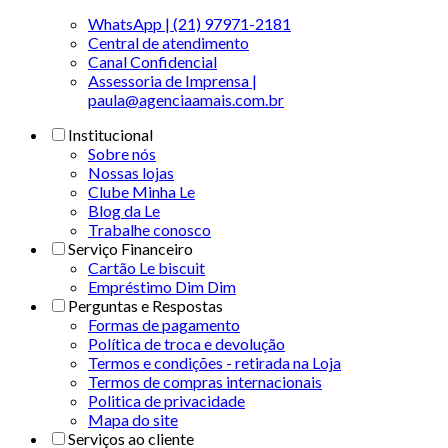
WhatsApp | (21) 97971-2181
Central de atendimento
Canal Confidencial
Assessoria de Imprensa |
paula@agenciaamais.com.br
Institucional
Sobre nós
Nossas lojas
Clube Minha Le
Blog da Le
Trabalhe conosco
Serviço Financeiro
Cartão Le biscuit
Empréstimo Dim Dim
Perguntas e Respostas
Formas de pagamento
Política de troca e devolução
Termos e condições - retirada na Loja
Termos de compras internacionais
Politica de privacidade
Mapa do site
Serviços ao cliente