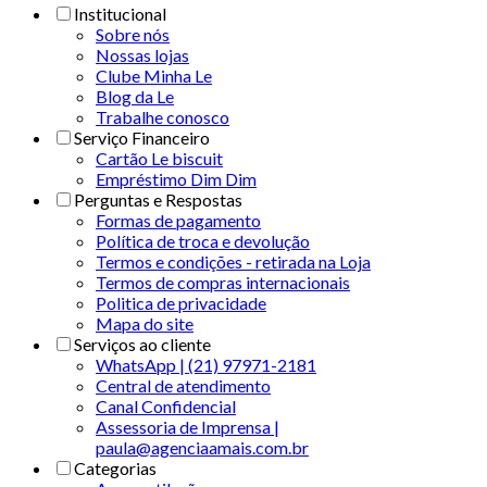
Institucional
Sobre nós
Nossas lojas
Clube Minha Le
Blog da Le
Trabalhe conosco
Serviço Financeiro
Cartão Le biscuit
Empréstimo Dim Dim
Perguntas e Respostas
Formas de pagamento
Política de troca e devolução
Termos e condições - retirada na Loja
Termos de compras internacionais
Politica de privacidade
Mapa do site
Serviços ao cliente
WhatsApp | (21) 97971-2181
Central de atendimento
Canal Confidencial
Assessoria de Imprensa |
paula@agenciaamais.com.br
Categorias