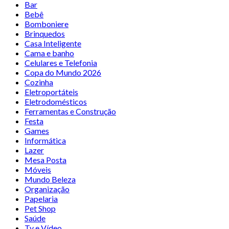
Bar
Bebê
Bomboniere
Brinquedos
Casa Inteligente
Cama e banho
Celulares e Telefonia
Copa do Mundo 2026
Cozinha
Eletroportáteis
Eletrodomésticos
Ferramentas e Construção
Festa
Games
Informática
Lazer
Mesa Posta
Móveis
Mundo Beleza
Organização
Papelaria
Pet Shop
Saúde
Tv e Vídeo