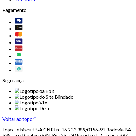
Pagamento
Segurança
Voltar ao topo
Lojas Le biscuit S/A CNPJ nº 16.233.389/0156-91 Rodovia BA
535 - Via Parafuso S/N, Rua 25 a 30 Industrial – Camaçari/BA –