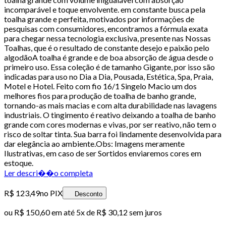
incomparável e toque envolvente. em constante busca pela
toalha grande e perfeita, motivados por informações de
pesquisas com consumidores, encontramos a fórmula exata
para chegar nessa tecnologia exclusiva, presente nas Nossas
Toalhas, que é o resultado de constante desejo e paixão pelo
algodãoA toalha é grande e de boa absorção de água desde o
primeiro uso. Essa coleção é de tamanho Gigante, por isso são
indicadas para uso no Dia a Dia, Pousada, Estética, Spa, Praia,
Motel e Hotel. Feito com fio 16/1 Singelo Macio um dos
melhores fios para produção de toalha de banho grande,
tornando-as mais macias e com alta durabilidade nas lavagens
industriais. O tingimento é reativo deixando a toalha de banho
grande com cores modernas e vivas, por ser reativo, não tem o
risco de soltar tinta. Sua barra foi lindamente desenvolvida para
dar elegância ao ambiente.Obs: Imagens meramente
Ilustrativas, em caso de ser Sortidos enviaremos cores em
estoque.
Ler descri��o completa
R$ 123,49
no PIX
Desconto
ou
R$ 150,60
em até
5x de R$ 30,12 sem juros