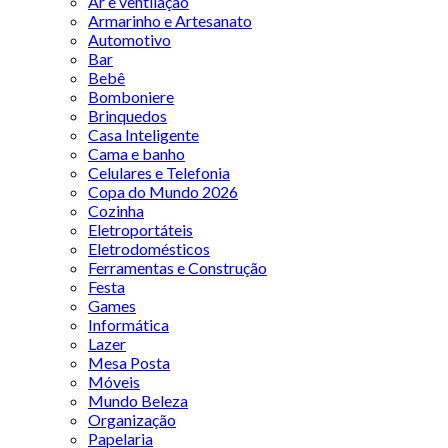
Ar e ventilação
Armarinho e Artesanato
Automotivo
Bar
Bebê
Bomboniere
Brinquedos
Casa Inteligente
Cama e banho
Celulares e Telefonia
Copa do Mundo 2026
Cozinha
Eletroportáteis
Eletrodomésticos
Ferramentas e Construção
Festa
Games
Informática
Lazer
Mesa Posta
Móveis
Mundo Beleza
Organização
Papelaria