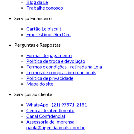
Blog da Le
Trabalhe conosco
Serviço Financeiro
Cartão Le biscuit
Empréstimo Dim Dim
Perguntas e Respostas
Formas de pagamento
Política de troca e devolução
Termos e condições - retirada na Loja
Termos de compras internacionais
Politica de privacidade
Mapa do site
Serviços ao cliente
WhatsApp | (21) 97971-2181
Central de atendimento
Canal Confidencial
Assessoria de Imprensa |
paula@agenciaamais.com.br