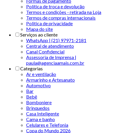
Formas de pagamento
Política de troca e devolução
Termos e condições - retirada na Loja
Termos de compras internacionais
Politica de privacidade
Mapa do site
Serviços ao cliente
WhatsApp | (21) 97971-2181
Central de atendimento
Canal Confidencial
Assessoria de Imprensa |
paula@agenciaamais.com.br
Categorias
Ar e ventilação
Armarinho e Artesanato
Automotivo
Bar
Bebê
Bomboniere
Brinquedos
Casa Inteligente
Cama e banho
Celulares e Telefonia
Copa do Mundo 2026