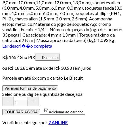
9,0 mm, 10,0 mm,11,0 mm, 12,0 mm, 13,0 mm), soquetes allen
(3,0 mm, 4,0 mm, 5,0 mm, 6,0 mm, 8,0 mm), soquetes fenda (3,0
mm, 4,0 mm, 5,0 mm, 6,0 mm, 7,0 mm), soquetes phillips (PH1,
PH2), chaves allen (1,5 mm, 2,0 mm, 2,5 mm). Acompanha
estojo metálico.Material do jogo de soquete: Aço cromo
vanádio | Encaixe: 1/4" | Número de peças do jogo de soquete:
33 peças | Capacidade: 4 mm a 13 mm | Torque máximo da
catraca: 62 N.m | Massa aproximada (peso) (kg): 1,093 kg
Ler descri��o completa
R$ 165,43
no PIX
Desconto
ou
R$ 183,81
em até
6x de R$ 30,63 sem juros
Parcele em até
6
x com o cartão
Le Biscuit
Ver mais formas de pagamento
Selecione ou digite a quantidade desejada
COMPRAR AGORA
Adicionar ao carrinho
Vendido e entregue por:
ZANLINE