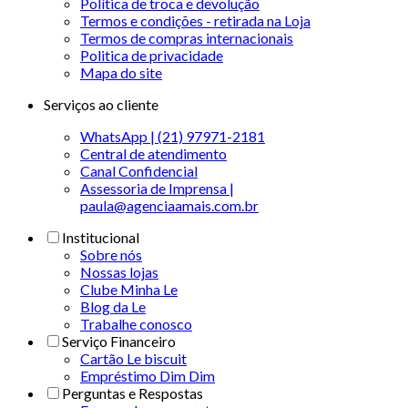
Política de troca e devolução
Termos e condições - retirada na Loja
Termos de compras internacionais
Politica de privacidade
Mapa do site
Serviços ao cliente
WhatsApp | (21) 97971-2181
Central de atendimento
Canal Confidencial
Assessoria de Imprensa |
paula@agenciaamais.com.br
Institucional
Sobre nós
Nossas lojas
Clube Minha Le
Blog da Le
Trabalhe conosco
Serviço Financeiro
Cartão Le biscuit
Empréstimo Dim Dim
Perguntas e Respostas