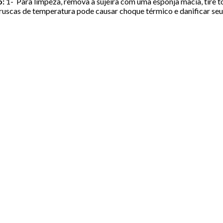
o:
1- Para limpeza, remova a sujeira com uma esponja macia, tire t
ruscas de temperatura pode causar choque térmico e danificar seu