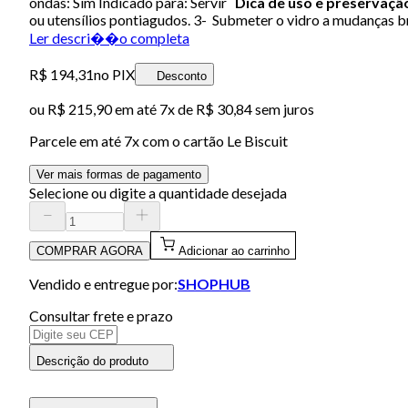
ondas: Sim Indicado para: Servir
Dica de uso e preservaçã
ou utensílios pontiagudos. 3- Submeter o vidro a mudanças b
Ler descri��o completa
R$ 194,31
no PIX
Desconto
ou
R$ 215,90
em até
7x de R$ 30,84 sem juros
Parcele em até
7
x com o cartão
Le Biscuit
Ver mais formas de pagamento
Selecione ou digite a quantidade desejada
COMPRAR AGORA
Adicionar ao carrinho
Vendido e entregue por:
SHOPHUB
Consultar frete e prazo
Descrição do produto