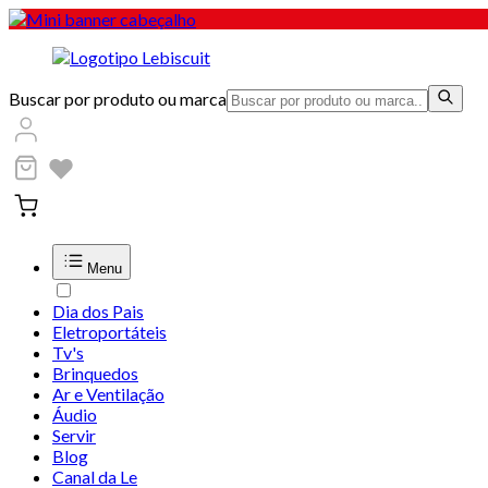
Buscar por produto ou marca
Menu
Dia dos Pais
Eletroportáteis
Tv's
Brinquedos
Ar e Ventilação
Áudio
Servir
Blog
Canal da Le