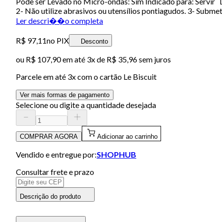
Pode ser Levado no Micro-ondas: Sim Indicado para: Servir D
2- Não utilize abrasivos ou utensílios pontiagudos. 3- Subme
Ler descri��o completa
R$ 97,11
no PIX
Desconto
ou
R$ 107,90
em até
3x de R$ 35,96 sem juros
Parcele em até
3
x com o cartão
Le Biscuit
Ver mais formas de pagamento
Selecione ou digite a quantidade desejada
COMPRAR AGORA
Adicionar ao carrinho
Vendido e entregue por:
SHOPHUB
Consultar frete e prazo
Descrição do produto