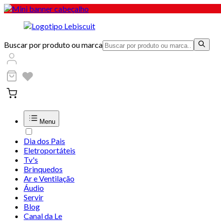
Buscar por produto ou marca
Menu
Dia dos Pais
Eletroportáteis
Tv's
Brinquedos
Ar e Ventilação
Áudio
Servir
Blog
Canal da Le