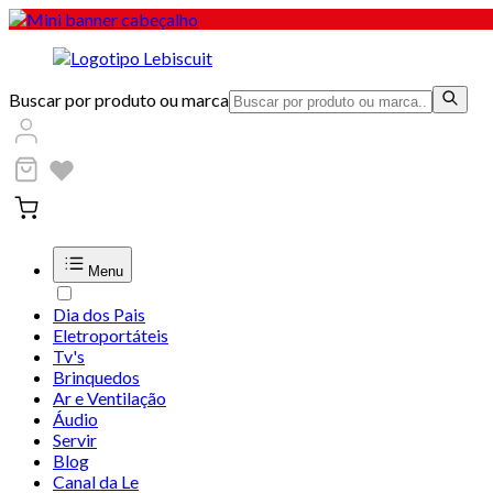
Buscar por produto ou marca
Menu
Dia dos Pais
Eletroportáteis
Tv's
Brinquedos
Ar e Ventilação
Áudio
Servir
Blog
Canal da Le