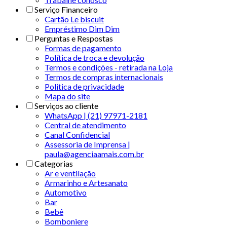
Serviço Financeiro
Cartão Le biscuit
Empréstimo Dim Dim
Perguntas e Respostas
Formas de pagamento
Política de troca e devolução
Termos e condições - retirada na Loja
Termos de compras internacionais
Politica de privacidade
Mapa do site
Serviços ao cliente
WhatsApp | (21) 97971-2181
Central de atendimento
Canal Confidencial
Assessoria de Imprensa |
paula@agenciaamais.com.br
Categorias
Ar e ventilação
Armarinho e Artesanato
Automotivo
Bar
Bebê
Bomboniere