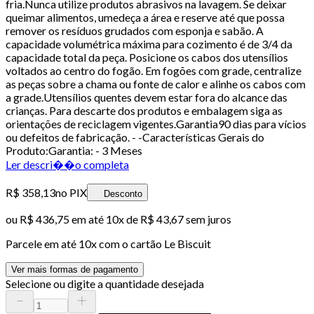
fria.Nunca utilize produtos abrasivos na lavagem. Se deixar
queimar alimentos, umedeça a área e reserve até que possa
remover os resíduos grudados com esponja e sabão. A
capacidade volumétrica máxima para cozimento é de 3/4 da
capacidade total da peça. Posicione os cabos dos utensílios
voltados ao centro do fogão. Em fogões com grade, centralize
as peças sobre a chama ou fonte de calor e alinhe os cabos com
a grade.Utensílios quentes devem estar fora do alcance das
crianças. Para descarte dos produtos e embalagem siga as
orientações de reciclagem vigentes.Garantia90 dias para vícios
ou defeitos de fabricação. - -Características Gerais do
Produto:Garantia: - 3 Meses
Ler descri��o completa
R$ 358,13
no PIX
Desconto
ou
R$ 436,75
em até
10x de R$ 43,67 sem juros
Parcele em até
10
x com o cartão
Le Biscuit
Ver mais formas de pagamento
Selecione ou digite a quantidade desejada