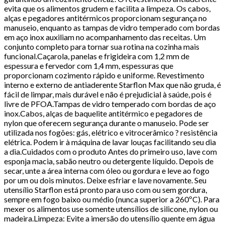
evita que os alimentos grudem e facilita a limpeza. Os cabos,
alças e pegadores antitérmicos proporcionam segurança no
manuseio, enquanto as tampas de vidro temperado com bordas
em aço inox auxiliam no acompanhamento das receitas. Um
conjunto completo para tornar sua rotina na cozinha mais
funcional.Caçarola, panelas e frigideira com 1,2 mm de
espessura e fervedor com 1,4 mm, espessuras que
proporcionam cozimento rápido e uniforme. Revestimento
interno e externo de antiaderente Starflon Max que não gruda, é
fácil de limpar, mais durável e não é prejudicial à saúde, pois é
livre de PFOA.Tampas de vidro temperado com bordas de aço
inox.Cabos, alças de baquelite antitérmico e pegadores de
nylon que oferecem segurança durante o manuseio. Pode ser
utilizada nos fogões: gás, elétrico e vitrocerâmico ? resistência
elétrica. Podem ir à máquina de lavar louças facilitando seu dia
a dia.Cuidados com o produto Antes do primeiro uso, lave com
esponja macia, sabão neutro ou detergente líquido. Depois de
secar, unte a área interna com óleo ou gordura e leve ao fogo
por um ou dois minutos. Deixe esfriar e lave novamente. Seu
utensílio Starflon está pronto para uso com ou sem gordura,
sempre em fogo baixo ou médio (nunca superior a 260ºC). Para
mexer os alimentos use somente utensílios de silicone, nylon ou
madeira.Limpeza: Evite a imersão do utensílio quente em água