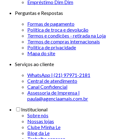
Empréstimo Dim Dim
Perguntas e Respostas
Formas de pagamento
Política de troca e devolução
Termos e condições - retirada na Loja
Termos de compras internacionais
Politica de privacidade
Mapa do site
Serviços ao cliente
WhatsApp | (21) 97971-2181
Central de atendimento
Canal Confidencial
Assessoria de Imprensa |
paula@agenciaamais.com.br
Institucional
Sobre nós
Nossas lojas
Clube Minha Le
Blog da Le
Trabalhe conosco