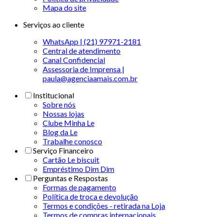
Mapa do site
Serviços ao cliente
WhatsApp | (21) 97971-2181
Central de atendimento
Canal Confidencial
Assessoria de Imprensa |
paula@agenciaamais.com.br
Institucional
Sobre nós
Nossas lojas
Clube Minha Le
Blog da Le
Trabalhe conosco
Serviço Financeiro
Cartão Le biscuit
Empréstimo Dim Dim
Perguntas e Respostas
Formas de pagamento
Política de troca e devolução
Termos e condições - retirada na Loja
Termos de compras internacionais