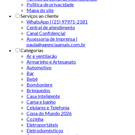
Politica de privacidade
Mapa do site
Serviços ao cliente
WhatsApp | (21) 97971-2181
Central de atendimento
Canal Confidencial
Assessoria de Imprensa |
paula@agenciaamais.com.br
Categorias
Ar e ventilação
Armarinho e Artesanato
Automotivo
Bar
Bebê
Bomboniere
Brinquedos
Casa Inteligente
Cama e banho
Celulares e Telefonia
Copa do Mundo 2026
Cozinha
Eletroportáteis
Eletrodomésticos