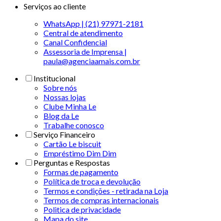
Serviços ao cliente
WhatsApp | (21) 97971-2181
Central de atendimento
Canal Confidencial
Assessoria de Imprensa |
paula@agenciaamais.com.br
Institucional
Sobre nós
Nossas lojas
Clube Minha Le
Blog da Le
Trabalhe conosco
Serviço Financeiro
Cartão Le biscuit
Empréstimo Dim Dim
Perguntas e Respostas
Formas de pagamento
Política de troca e devolução
Termos e condições - retirada na Loja
Termos de compras internacionais
Politica de privacidade
Mapa do site