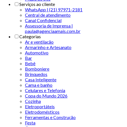
Serviços ao cliente
WhatsApp | (21) 97971-2181
Central de atendimento
Canal Confidencial
Assessoria de Imprensa |
paula@agenciaamais.com.br
Categorias
Ar e ventilação
Armarinho e Artesanato
Automotivo
Bar
Bebê
Bomboniere
Brinquedos
Casa Inteligente
Cama e banho
Celulares e Telefonia
Copa do Mundo 2026
Cozinha
Eletroportáteis
Eletrodomésticos
Ferramentas e Construção
Festa