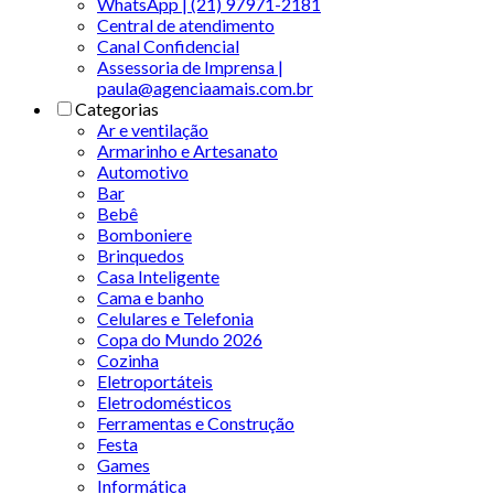
WhatsApp | (21) 97971-2181
Central de atendimento
Canal Confidencial
Assessoria de Imprensa |
paula@agenciaamais.com.br
Categorias
Ar e ventilação
Armarinho e Artesanato
Automotivo
Bar
Bebê
Bomboniere
Brinquedos
Casa Inteligente
Cama e banho
Celulares e Telefonia
Copa do Mundo 2026
Cozinha
Eletroportáteis
Eletrodomésticos
Ferramentas e Construção
Festa
Games
Informática