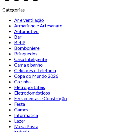
Categorias
Ar e ventilação
Armarinho e Artesanato
Automotivo
Bar
Bebê
Bomboniere
Brinquedos
Casa Inteligente
Cama e banho
Celulares e Telefonia
Copa do Mundo 2026
Cozinha
Eletroportáteis
Eletrodomésticos
Ferramentas e Construção
Festa
Games
Informática
Lazer
Mesa Posta
Móveis