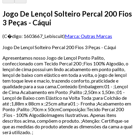
Jogo De Lençol Solteiro Percal 200 Fios
3 Peças - Cáqui
(C�digo:
1603667_Lebiscuit
)
Marca:
Outras Marcas
Jogo De Lençol Solteiro Percal 200 Fios 3 Peças - Cáqui
Apresentamos nosso Jogo de Lençol Ponto Palito,
confeccionado com Tecido Percal 200 ;Fios 100% Algodão, o
lençol de cima possui um lindo acabamento em ponto palito,
lençol de baixo com elástico em toda a volta, o jogo de lençol
tem toque leve e macio, trazendo conforto, praticidade e
qualidade para a sua cama.Conteúdo Embalagem:01 - ;Lençol
de Cima Acabamento em Ponto ;Palito ;2,50m x 1,50m ;01 -
Lençol de Baixo com Elástico na Volta Toda ;para Colchão de
até ;1,88m x 88cm x ;25cm altura01 ;- Fronha ;Acabamento em
Ponto ;Palito ;70cm x 50cmComposição:Tecido Percal 200
;Fios - 100% AlgodãoImagens Ilustrativas. Apenas itens
descritos acima, compõem o produto. ;Atenção: Certifique-se
que as medidas do produto atende as dimensões da cama a qual
será utilizado. ;