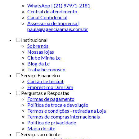
WhatsApp | (21) 97971-2181
Central de atendimento
Canal Confidencial
Assessoria de Imprensa |
paula@agenciaamais.com.br
Institucional
Sobre nós
Nossas lojas
Clube Minha Le
Blog da Le
Trabalhe conosco
Serviço Financeiro
Cartão Le biscuit
Empréstimo Dim Dim
Perguntas e Respostas
Formas de pagamento
Política de troca e devolução
Termos e condições - retirada na Loja
Termos de compras internacionais
Politica de privacidade
Mapa do site
Serviços ao cliente