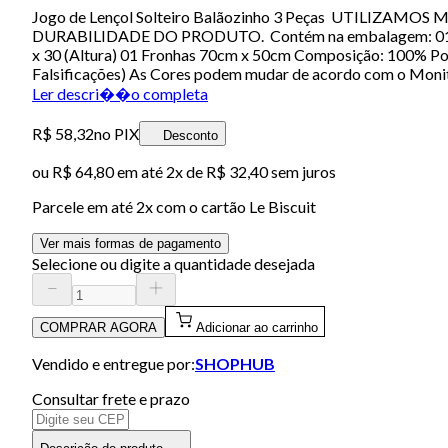
Jogo de Lençol Solteiro Balãozinho 3 Peças UTILI
DURABILIDADE DO PRODUTO. Contém na embalagem: 01 Lenç
x 30 (Altura) 01 Fronhas 70cm x 50cm Composição: 100% Poli
Falsificações) As Cores podem mudar de acordo com o Monito
Ler descri��o completa
R$ 58,32
no PIX
Desconto
ou
R$ 64,80
em até
2x de R$ 32,40 sem juros
Parcele em até
2
x com o cartão
Le Biscuit
Ver mais formas de pagamento
Selecione ou digite a quantidade desejada
COMPRAR AGORA
Adicionar ao carrinho
Vendido e entregue por:
SHOPHUB
Consultar frete e prazo