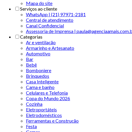
Mapa do site
Serviços ao cliente
WhatsApp | (21) 97971-2181
Central de atendimento
Canal Confidencial
Assessoria de Imprensa | paula@agenciaamais.com.
Categorias
Ar e ventilação
Armarinho e Artesanato
Automotivo
Bar
Bebê
Bomboniere
Brinquedos
Casa Inteligente
Cama e banho
Celulares e Telefonia
Copa do Mundo 2026
Cozinha
Eletroportáteis
Eletrodomésticos
Ferramentas e Construção
Festa
Games