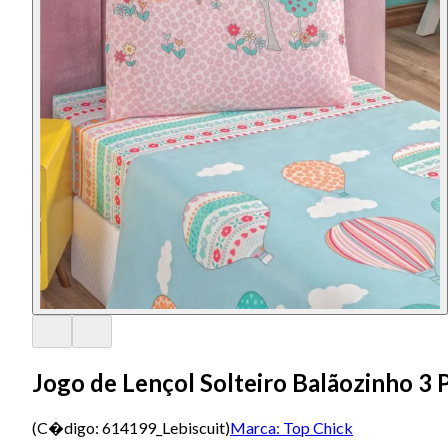
Jogo de Lençol Solteiro Balãozinho 3 
(C�digo:
614199_Lebiscuit
)
Marca:
Top Chick