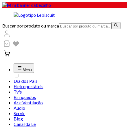
Buscar por produto ou marca
Menu
Dia dos Pais
Eletroportáteis
Tv's
Brinquedos
Ar e Ventilação
Áudio
Servir
Blog
Canal da Le