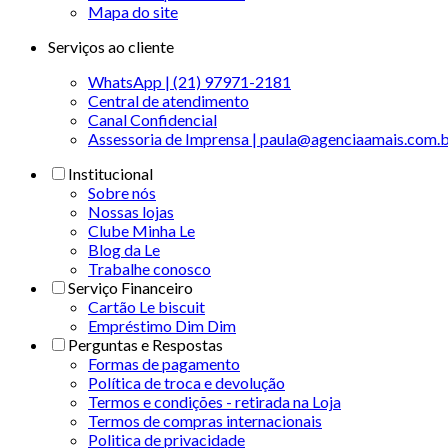
Mapa do site
Serviços ao cliente
WhatsApp | (21) 97971-2181
Central de atendimento
Canal Confidencial
Assessoria de Imprensa | paula@agenciaamais.com.
Institucional
Sobre nós
Nossas lojas
Clube Minha Le
Blog da Le
Trabalhe conosco
Serviço Financeiro
Cartão Le biscuit
Empréstimo Dim Dim
Perguntas e Respostas
Formas de pagamento
Política de troca e devolução
Termos e condições - retirada na Loja
Termos de compras internacionais
Politica de privacidade