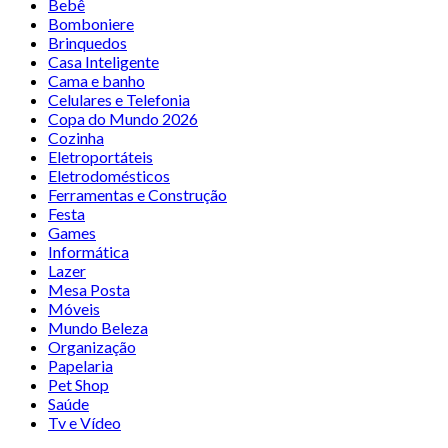
Bebê
Bomboniere
Brinquedos
Casa Inteligente
Cama e banho
Celulares e Telefonia
Copa do Mundo 2026
Cozinha
Eletroportáteis
Eletrodomésticos
Ferramentas e Construção
Festa
Games
Informática
Lazer
Mesa Posta
Móveis
Mundo Beleza
Organização
Papelaria
Pet Shop
Saúde
Tv e Vídeo