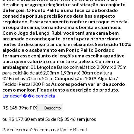
detalhe que agrega elegância e sofisticação ao conjunto
de lençóis.
O Ponto Palito é uma técnica de bordado
conhecida por sua precisão nos detalhes e aspecto
requintado. Esse acabamento confere um toque especial
à roupa de cama, tornando-a mais bonita e charmosa.
Com o Jogo de Lençol Rubi, você terá uma cama bem
arrumada e aconchegante, pronta para proporcionar
noites de descanso tranquilo e relaxante. Seu tecido 100%
algodão e o acabamento em Ponto Palito Bordado
tornam esse conjunto de lençóis uma escolha agradável
para quem valoriza o conforto e a beleza.
Contêm na
embalagem:
01 Lençol de Baixo com elástico 2,90m x 2,75m
para colchão de até 2,03m x 1,93m até 30cm de altura
02 Fronhas 70cm x 50cm
Composição:
100% Algodão /
Tecido: Percal 200 Fios
As cores podem variar de acordo
com o monitor. Fique atento a descrição do produto.
Ler descri��o completa
R$ 145,39
no PIX
Desconto
ou
R$ 177,30
em até
5x de R$ 35,46 sem juros
Parcele em até
5
x com o cartão
Le Biscuit