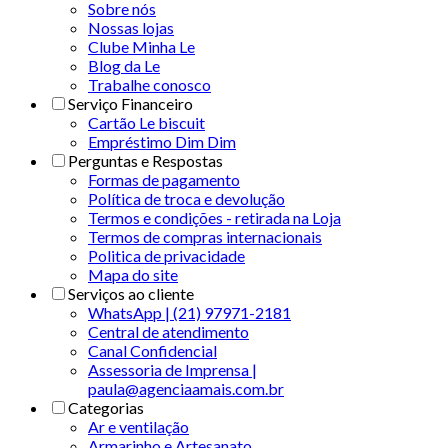
Sobre nós
Nossas lojas
Clube Minha Le
Blog da Le
Trabalhe conosco
Serviço Financeiro
Cartão Le biscuit
Empréstimo Dim Dim
Perguntas e Respostas
Formas de pagamento
Política de troca e devolução
Termos e condições - retirada na Loja
Termos de compras internacionais
Politica de privacidade
Mapa do site
Serviços ao cliente
WhatsApp | (21) 97971-2181
Central de atendimento
Canal Confidencial
Assessoria de Imprensa |
paula@agenciaamais.com.br
Categorias
Ar e ventilação
Armarinho e Artesanato