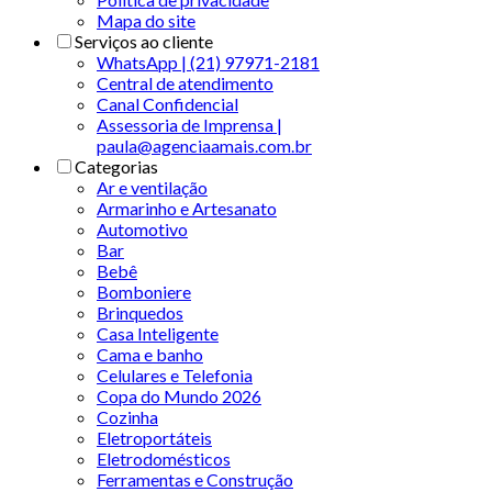
Mapa do site
Serviços ao cliente
WhatsApp | (21) 97971-2181
Central de atendimento
Canal Confidencial
Assessoria de Imprensa |
paula@agenciaamais.com.br
Categorias
Ar e ventilação
Armarinho e Artesanato
Automotivo
Bar
Bebê
Bomboniere
Brinquedos
Casa Inteligente
Cama e banho
Celulares e Telefonia
Copa do Mundo 2026
Cozinha
Eletroportáteis
Eletrodomésticos
Ferramentas e Construção