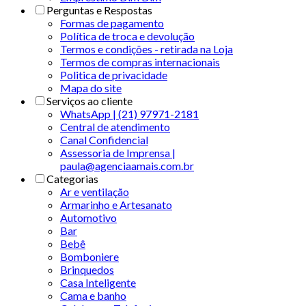
Perguntas e Respostas
Formas de pagamento
Política de troca e devolução
Termos e condições - retirada na Loja
Termos de compras internacionais
Politica de privacidade
Mapa do site
Serviços ao cliente
WhatsApp | (21) 97971-2181
Central de atendimento
Canal Confidencial
Assessoria de Imprensa |
paula@agenciaamais.com.br
Categorias
Ar e ventilação
Armarinho e Artesanato
Automotivo
Bar
Bebê
Bomboniere
Brinquedos
Casa Inteligente
Cama e banho