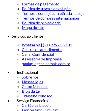
Formas de pagamento
Política de troca e devolução
Termos e condições - retirada na Loja
Termos de compras internacionais
Politica de privacidade
Mapa do site
Serviços ao cliente
WhatsApp | (21) 97971-2181
Central de atendimento
Canal Confidencial
Assessoria de Imprensa |
paula@agenciaamais.com.br
Institucional
Sobre nós
Nossas lojas
Clube Minha Le
Blog da Le
Trabalhe conosco
Serviço Financeiro
Cartão Le biscuit
Empréstimo Dim Dim