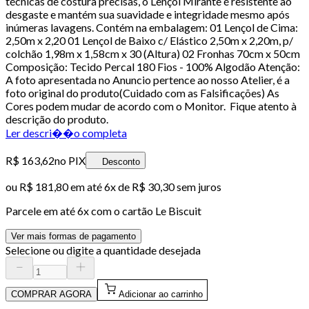
técnicas de costura precisas, o Lençol Mirante é resistente ao
desgaste e mantém sua suavidade e integridade mesmo após
inúmeras lavagens. Contém na embalagem: 01 Lençol de Cima:
2,50m x 2,20 01 Lençol de Baixo c/ Elástico 2,50m x 2,20m, p/
colchão 1,98m x 1,58cm x 30 (Altura) 02 Fronhas 70cm x 50cm
Composição: Tecido Percal 180 Fios - 100% Algodão Atenção:
A foto apresentada no Anuncio pertence ao nosso Atelier, é a
foto original do produto(Cuidado com as Falsificações) As
Cores podem mudar de acordo com o Monitor. Fique atento à
descrição do produto.
Ler descri��o completa
R$ 163,62
no PIX
Desconto
ou
R$ 181,80
em até
6x de R$ 30,30 sem juros
Parcele em até
6
x com o cartão
Le Biscuit
Ver mais formas de pagamento
Selecione ou digite a quantidade desejada
COMPRAR AGORA
Adicionar ao carrinho