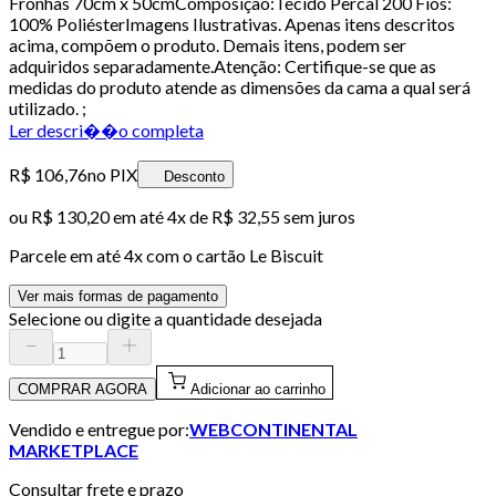
Fronhas 70cm x 50cmComposição:Tecido Percal 200 Fios:
100% PoliésterImagens Ilustrativas. Apenas itens descritos
acima, compõem o produto. Demais itens, podem ser
adquiridos separadamente.Atenção: Certifique-se que as
medidas do produto atende as dimensões da cama a qual será
utilizado. ;
Ler descri��o completa
R$ 106,76
no PIX
Desconto
ou
R$ 130,20
em até
4x de R$ 32,55 sem juros
Parcele em até
4
x com o cartão
Le Biscuit
Ver mais formas de pagamento
Selecione ou digite a quantidade desejada
COMPRAR AGORA
Adicionar ao carrinho
Vendido e entregue por:
WEBCONTINENTAL
MARKETPLACE
Consultar frete e prazo