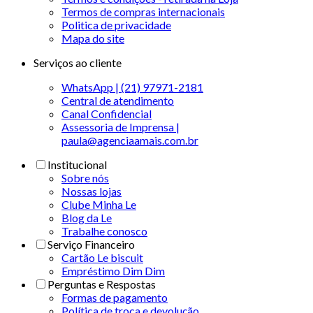
Termos de compras internacionais
Politica de privacidade
Mapa do site
Serviços ao cliente
WhatsApp | (21) 97971-2181
Central de atendimento
Canal Confidencial
Assessoria de Imprensa |
paula@agenciaamais.com.br
Institucional
Sobre nós
Nossas lojas
Clube Minha Le
Blog da Le
Trabalhe conosco
Serviço Financeiro
Cartão Le biscuit
Empréstimo Dim Dim
Perguntas e Respostas
Formas de pagamento
Política de troca e devolução