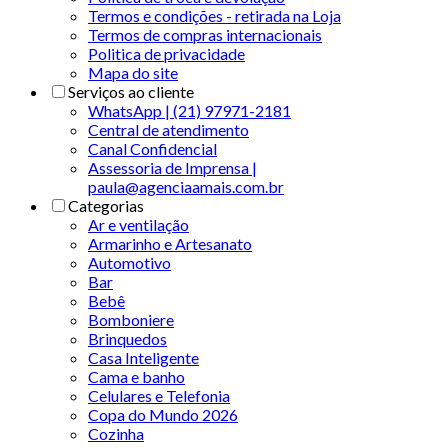
Termos e condições - retirada na Loja
Termos de compras internacionais
Politica de privacidade
Mapa do site
Serviços ao cliente
WhatsApp | (21) 97971-2181
Central de atendimento
Canal Confidencial
Assessoria de Imprensa |
paula@agenciaamais.com.br
Categorias
Ar e ventilação
Armarinho e Artesanato
Automotivo
Bar
Bebê
Bomboniere
Brinquedos
Casa Inteligente
Cama e banho
Celulares e Telefonia
Copa do Mundo 2026
Cozinha