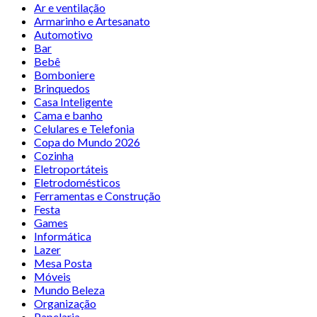
Ar e ventilação
Armarinho e Artesanato
Automotivo
Bar
Bebê
Bomboniere
Brinquedos
Casa Inteligente
Cama e banho
Celulares e Telefonia
Copa do Mundo 2026
Cozinha
Eletroportáteis
Eletrodomésticos
Ferramentas e Construção
Festa
Games
Informática
Lazer
Mesa Posta
Móveis
Mundo Beleza
Organização
Papelaria