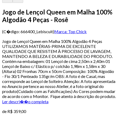
Jogo de Lençol Queen em Malha 100%
Algodão 4 Peças - Rosê
(C�digo:
666400_Lebiscuit
)
Marca:
Top Chick
Jogo de Lençol Queen em Malha 100% Algodão 4 Peças
UTILIZAMOS MATÉRIAS-PRIMA DE EXCELENTE
QUALIDADE QUE RESISTEM À PROCESSO DE LAVAGEM,
MANTENDO A BELEZA E DURABILIDADE DO PRODUTO.
Contém na embalagem: 01 Lençol de cima 2,50m x 2,40m 01
Lençol de Baixo c/ Elástico p/ colchão 1,98m x 1,58m x 30
(Altura) 02 Fronhas 70cm x 50cm Composição: 100% Algodão
- Fio 30/1 Penteado 135gr/m OBS: A foto é de Casal, mas
corresponde ao Lençol de Solteiro Atenção: A foto apresentada
no Anuncio pertence ao nosso Atelier, é a foto original do
produto(Cuidado com as Falsificações) As Cores podem mudar
de acordo com o Monitor. Fique atento à descrição do produto.
Ler descri��o completa
de
R$ 359,00