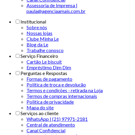
Assessoria de Imprensa |
paula@agenciaamais.com.br
Institucional
Sobre nós
Nossas lojas
Clube Minha Le
Blog da Le
Trabalhe conosco
Serviço Financeiro
Cartão Le biscuit
Empréstimo Dim Dim
Perguntas e Respostas
Formas de pagamento
Política de troca e devolução
Termos e condições - retirada na Loja
Termos de compras internacionais
Politica de privacidade
Mapa do site
Serviços ao cliente
WhatsApp | (21) 97971-2181
Central de atendimento
Canal Confidencial