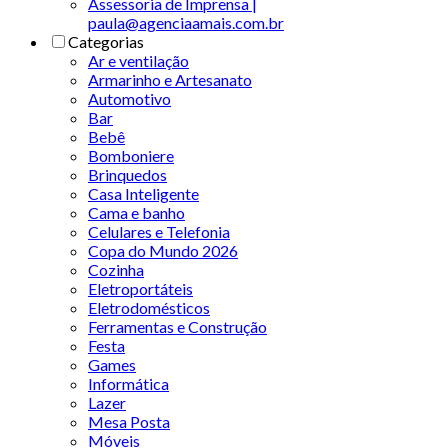
Assessoria de Imprensa |
paula@agenciaamais.com.br
Categorias
Ar e ventilação
Armarinho e Artesanato
Automotivo
Bar
Bebê
Bomboniere
Brinquedos
Casa Inteligente
Cama e banho
Celulares e Telefonia
Copa do Mundo 2026
Cozinha
Eletroportáteis
Eletrodomésticos
Ferramentas e Construção
Festa
Games
Informática
Lazer
Mesa Posta
Móveis