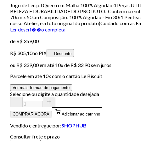
Jogo de Lençol Queen em Malha 100% Algodão 4 Pe
BELEZA E DURABILIDADE DO PRODUTO. Contém na embalagem: 
70cm x 50cm Composição: 100% Algodão - Fio 30/1 Penteado 
nosso Atelier, é a foto original do produto(Cuidado com as 
Ler descri��o completa
de
R$ 359,00
R$ 305,10
no PIX
Desconto
ou
R$ 339,00
em até
10x de R$ 33,90 sem juros
Parcele em até
10
x com o cartão
Le Biscuit
Ver mais formas de pagamento
Selecione ou digite a quantidade desejada
COMPRAR AGORA
Adicionar ao carrinho
Vendido e entregue por:
SHOPHUB
Consultar frete e prazo