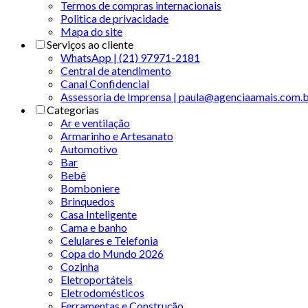
Termos de compras internacionais
Politica de privacidade
Mapa do site
Serviços ao cliente
WhatsApp | (21) 97971-2181
Central de atendimento
Canal Confidencial
Assessoria de Imprensa | paula@agenciaamais.com.
Categorias
Ar e ventilação
Armarinho e Artesanato
Automotivo
Bar
Bebê
Bomboniere
Brinquedos
Casa Inteligente
Cama e banho
Celulares e Telefonia
Copa do Mundo 2026
Cozinha
Eletroportáteis
Eletrodomésticos
Ferramentas e Construção