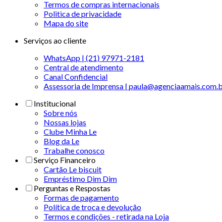
Termos de compras internacionais
Politica de privacidade
Mapa do site
Serviços ao cliente
WhatsApp | (21) 97971-2181
Central de atendimento
Canal Confidencial
Assessoria de Imprensa | paula@agenciaamais.com.
Institucional
Sobre nós
Nossas lojas
Clube Minha Le
Blog da Le
Trabalhe conosco
Serviço Financeiro
Cartão Le biscuit
Empréstimo Dim Dim
Perguntas e Respostas
Formas de pagamento
Política de troca e devolução
Termos e condições - retirada na Loja