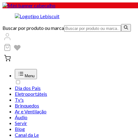
Buscar por produto ou marca
Menu
Dia dos Pais
Eletroportáteis
Tv's
Brinquedos
Ar e Ventilação
Áudio
Servir
Blog
Canal da Le