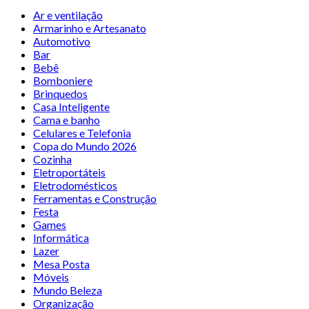
Ar e ventilação
Armarinho e Artesanato
Automotivo
Bar
Bebê
Bomboniere
Brinquedos
Casa Inteligente
Cama e banho
Celulares e Telefonia
Copa do Mundo 2026
Cozinha
Eletroportáteis
Eletrodomésticos
Ferramentas e Construção
Festa
Games
Informática
Lazer
Mesa Posta
Móveis
Mundo Beleza
Organização