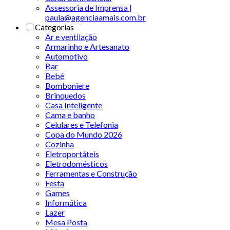
Assessoria de Imprensa |
paula@agenciaamais.com.br
Categorias
Ar e ventilação
Armarinho e Artesanato
Automotivo
Bar
Bebê
Bomboniere
Brinquedos
Casa Inteligente
Cama e banho
Celulares e Telefonia
Copa do Mundo 2026
Cozinha
Eletroportáteis
Eletrodomésticos
Ferramentas e Construção
Festa
Games
Informática
Lazer
Mesa Posta