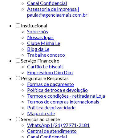
Canal Confidencial
Assessoria de Imprensa |
paula@agenciaamais.com.br
Institucional
Sobre nós
Nossas lojas
Clube Minha Le
Blog da Le
Trabalhe conosco
Serviço Financeiro
Cartão Le biscuit
Empréstimo Dim Dim
Perguntas e Respostas
Formas de pagamento
Política de troca e devolução
Termos e condições - retirada na Loja
Termos de compras internacionais
Politica de privacidade
Mapa do site
Serviços ao cliente
WhatsApp | (21) 97971-2181
Central de atendimento
Canal Confidencial