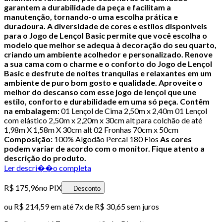
garantem a durabilidade da peça e facilitam a
manutenção, tornando-o uma escolha prática e
duradoura.
A diversidade de cores e estilos disponíveis
para o Jogo de Lençol Basic permite que você escolha o
modelo que melhor se adequa à decoração do seu quarto,
criando um ambiente acolhedor e personalizado.
Renove
a sua cama com o charme e o conforto do Jogo de Lençol
Basic e desfrute de noites tranquilas e relaxantes em um
ambiente de puro bom gosto e qualidade. Aproveite o
melhor do descanso com esse jogo de lençol que une
estilo, conforto e durabilidade em uma só peça.
Contêm
na embalagem:
01 Lençol de Cima 2,50m x 2,40m 01 Lençol
com elástico 2,50m x 2,20m x 30cm alt para colchão de até
1,98m X 1,58m X 30cm alt 02 Fronhas 70cm x 50cm
Composição:
100% Algodão Percal 180 Fios
As cores
podem variar de acordo com o monitor. Fique atento a
descrição do produto.
Ler descri��o completa
R$ 175,96
no PIX
Desconto
ou
R$ 214,59
em até
7x de R$ 30,65 sem juros