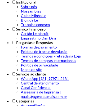
Institucional
Sobre nós
Nossas lojas
Clube Minha Le
Blog da Le
Trabalhe conosco
Serviço Financeiro
Cartão Le biscuit
Empréstimo Dim Dim
Perguntas e Respostas
Formas de pagamento
Política de troca e devolução
Termos e condições - retirada na Loja
Termos de compras internacionais
Politica de privacidade
Mapa do site
Serviços ao cliente
WhatsApp | (21) 97971-2181
Central de atendimento
Canal Confidencial
Assessoria de Imprensa |
paula@agenciaamais.com.br
Categorias
Ar e ventilação