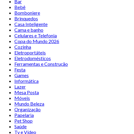
Bar
Bebê
Bomboniere
Brinquedos
Casa Inteligente
Cama e banho
Celulares e Telefonia
Copa do Mundo 2026
Cozinha
Eletroportáteis
Eletrodomésticos
Ferramentas e Construção
Festa
Games
Informática
Lazer
Mesa Posta
Móveis
Mundo Beleza
Organização
Papelaria
Pet Shop
Saúde
Tv e Vídeo