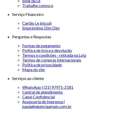
Blog da Le
Trabalhe conosco
Serviço Financeiro
Cartão Le biscuit
Empréstimo Dim Dim
Perguntas e Respostas
Formas de pagamento
Política de troca e devolução
Termos e condições - retirada na Loja
Termos de compras internacionais
Politica de privacidade
Mapa do site
Serviços ao cliente
WhatsApp | (21) 97971-2181
Central de atendimento
Canal Confidencial
Assessoria de Imprensa |
paula@agenciaamais.com.br