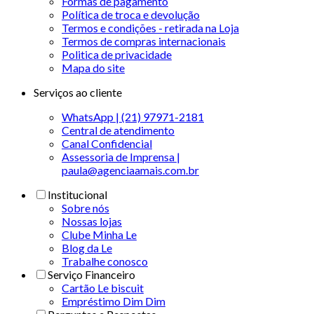
Formas de pagamento
Política de troca e devolução
Termos e condições - retirada na Loja
Termos de compras internacionais
Politica de privacidade
Mapa do site
Serviços ao cliente
WhatsApp | (21) 97971-2181
Central de atendimento
Canal Confidencial
Assessoria de Imprensa |
paula@agenciaamais.com.br
Institucional
Sobre nós
Nossas lojas
Clube Minha Le
Blog da Le
Trabalhe conosco
Serviço Financeiro
Cartão Le biscuit
Empréstimo Dim Dim