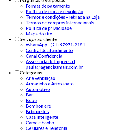
Perguntas e Respostas
Formas de pagamento
Política de troca e devolução
Termos e condições - retirada na Loja
Termos de compras internacionais
Politica de privacidade
Mapa do site
Serviços ao cliente
WhatsApp | (21) 97971-2181
Central de atendimento
Canal Confidencial
Assessoria de Imprensa |
paula@agenciaamais.com.br
Categorias
Ar e ventilação
Armarinho e Artesanato
Automotivo
Bar
Bebê
Bomboniere
Brinquedos
Casa Inteligente
Cama e banho
Celulares e Telefonia