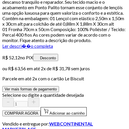
descanso tranquilo e reparador. Seu tecido macio e o
acabamento em Ponto Palito tornam esse conjunto de lençóis
uma opção luxuosa para quem valoriza o conforto e a estética.
Contêm na embalagem: 01 Lençol com elástico 2,50m x 1,50m
x 30cm alt para colchão de até 0,88m X 1,88m X 30cm alt
01 Fronha 70cm x 50cm Composição: 100% Poliéster / Tecido:
Percal 400 fios As cores podem variar de acordo com o
monitor. Fique atento a descrição do produto.
Ler descri��o completa
R$ 52,12
no PIX
Desconto
ou
R$ 63,56
em até
2x de R$ 31,78 sem juros
Parcele em até
2
x com o cartão
Le Biscuit
Ver mais formas de pagamento
Selecione ou digite a quantidade desejada
COMPRAR AGORA
Adicionar ao carrinho
Vendido e entregue por:
WEBCONTINENTAL