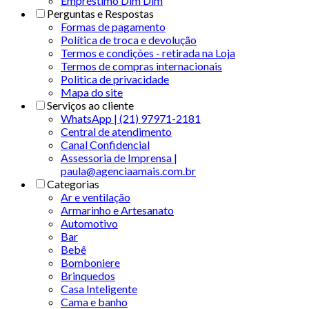
Empréstimo Dim Dim
Perguntas e Respostas
Formas de pagamento
Política de troca e devolução
Termos e condições - retirada na Loja
Termos de compras internacionais
Politica de privacidade
Mapa do site
Serviços ao cliente
WhatsApp | (21) 97971-2181
Central de atendimento
Canal Confidencial
Assessoria de Imprensa |
paula@agenciaamais.com.br
Categorias
Ar e ventilação
Armarinho e Artesanato
Automotivo
Bar
Bebê
Bomboniere
Brinquedos
Casa Inteligente
Cama e banho