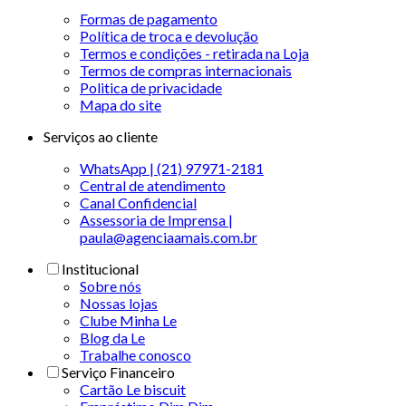
Formas de pagamento
Política de troca e devolução
Termos e condições - retirada na Loja
Termos de compras internacionais
Politica de privacidade
Mapa do site
Serviços ao cliente
WhatsApp | (21) 97971-2181
Central de atendimento
Canal Confidencial
Assessoria de Imprensa |
paula@agenciaamais.com.br
Institucional
Sobre nós
Nossas lojas
Clube Minha Le
Blog da Le
Trabalhe conosco
Serviço Financeiro
Cartão Le biscuit