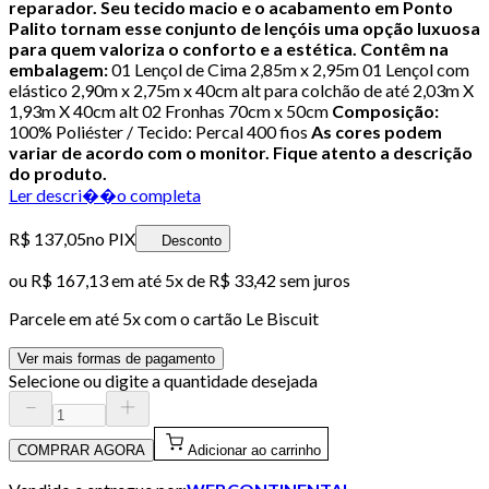
reparador. Seu tecido macio e o acabamento em Ponto
Palito tornam esse conjunto de lençóis uma opção luxuosa
para quem valoriza o conforto e a estética.
Contêm na
embalagem:
01 Lençol de Cima 2,85m x 2,95m 01 Lençol com
elástico 2,90m x 2,75m x 40cm alt para colchão de até 2,03m X
1,93m X 40cm alt 02 Fronhas 70cm x 50cm
Composição:
100% Poliéster / Tecido: Percal 400 fios
As cores podem
variar de acordo com o monitor. Fique atento a descrição
do produto.
Ler descri��o completa
R$ 137,05
no PIX
Desconto
ou
R$ 167,13
em até
5x de R$ 33,42 sem juros
Parcele em até
5
x com o cartão
Le Biscuit
Ver mais formas de pagamento
Selecione ou digite a quantidade desejada
COMPRAR AGORA
Adicionar ao carrinho