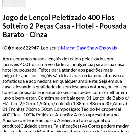
Jogo de Lençol Peletizado 400 Fios
Solteiro 2 Peças Casa - Hotel - Pousada
Barato - Cinza
(C�digo:
622947_Lebiscuit
)
Marca:
Casa Show Enxovais
Apresentamos nossos lençóis de tecido peletizado com
incríveis 400 fios, uma verdadeira indulgência para a sua casa,
hotel ou pousada. Feitos para atender aos padrões mais
exigentes, nossos lençóis são ideais para criar uma atmosfera
sofisticada e acolhedora em qualquer ambiente. Seja em sua
casa, elevando a qualidade do seu descanso noturno, ou em seu
hotel ou pousada, encantando seus hóspedes com o melhor em
luxo e bem-estar. Contém na embalagem: 01 Lençol de Baixo c/
Elástico 2,50m x 1,50m, p/ colchão 1,88m x 88cm x 30 (Altura)
01 Fronhas 70cm x 50cm Composição: Tecido Micropercal
400 Fios - 100% Poliéster Atenção: A foto apresentada no
Anuncio pertence ao nosso Atelier, é a foto original do
produto(Cuidado com as Falsificações) As Cores podem mudar
de acordo com o Monitor. Fique atento à descrição do produto.