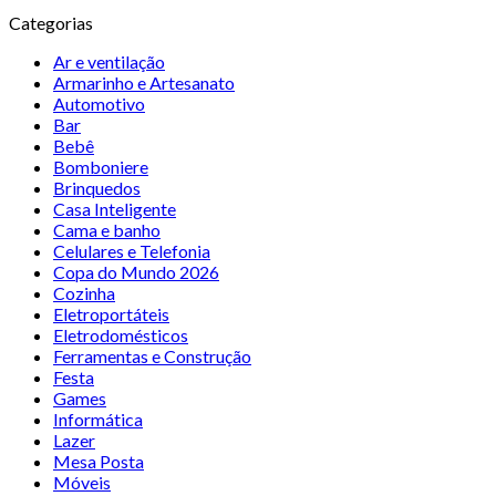
Categorias
Ar e ventilação
Armarinho e Artesanato
Automotivo
Bar
Bebê
Bomboniere
Brinquedos
Casa Inteligente
Cama e banho
Celulares e Telefonia
Copa do Mundo 2026
Cozinha
Eletroportáteis
Eletrodomésticos
Ferramentas e Construção
Festa
Games
Informática
Lazer
Mesa Posta
Móveis