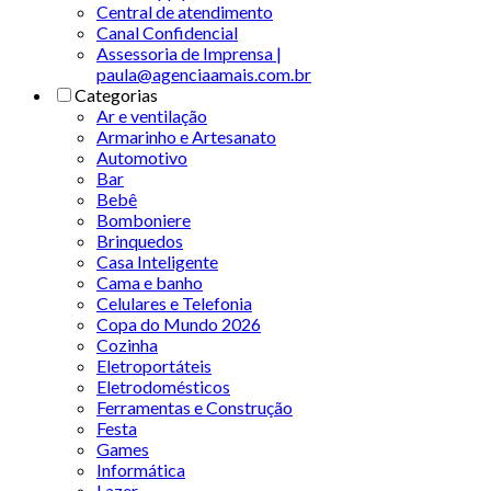
Central de atendimento
Canal Confidencial
Assessoria de Imprensa |
paula@agenciaamais.com.br
Categorias
Ar e ventilação
Armarinho e Artesanato
Automotivo
Bar
Bebê
Bomboniere
Brinquedos
Casa Inteligente
Cama e banho
Celulares e Telefonia
Copa do Mundo 2026
Cozinha
Eletroportáteis
Eletrodomésticos
Ferramentas e Construção
Festa
Games
Informática
Lazer